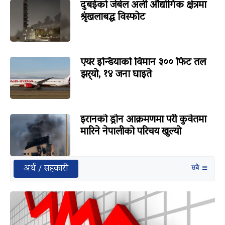
दुबईको जेबेल अली औद्योगिक क्षेत्रमा
श्रृंखलाबद्ध विस्फोट
एयर इन्डियाको विमान ३०० फिट तल
झर्‍यो, १४ जना घाइते
इरानको ड्रोन आक्रमणमा परी कुवेतमा
मारिने नेपालीको परिचय खुल्यो
अर्थ / सहकारी
सबै