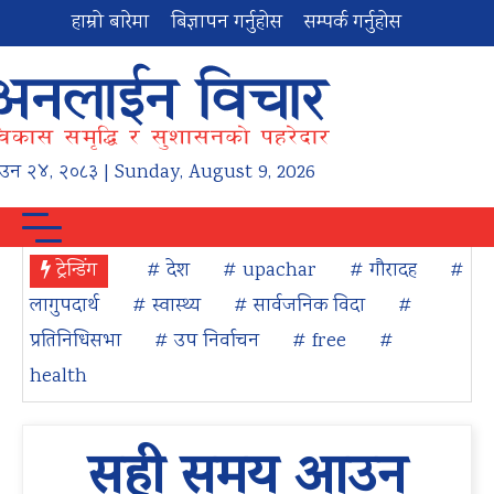
हाम्रो बारेमा
बिज्ञापन गर्नुहोस
सम्पर्क गर्नुहोस
ाउन
२४
,
२०८३
| Sunday, August 9, 2026
ट्रेन्डिंग
# देश
# upachar
# गौरादह
#
लागुपदार्थ
# स्वास्थ्य
# सार्वजनिक विदा
#
प्रतिनिधिसभा
# उप निर्वाचन
# free
#
health
सही समय आउन