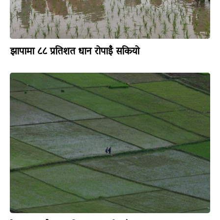
झापामा ८८ प्रतिशत धान रोपाइँ सकियो