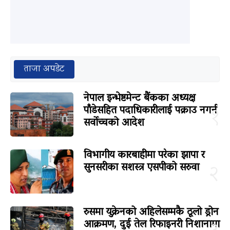
ताजा अपडेट
नेपाल इन्भेष्टमेन्ट बैंकका अध्यक्ष
पाँडेसहित पदाधिकारीलाई पक्राउ नगर्न
१
सर्वोच्चको आदेश
विभागीय कारबाहीमा परेका झापा र
सुनसरीका सशस्त्र एसपीको सरुवा
२
रुसमा युक्रेनको अहिलेसम्मकै ठूलो ड्रोन
आक्रमण, दुई तेल रिफाइनरी निशानामा