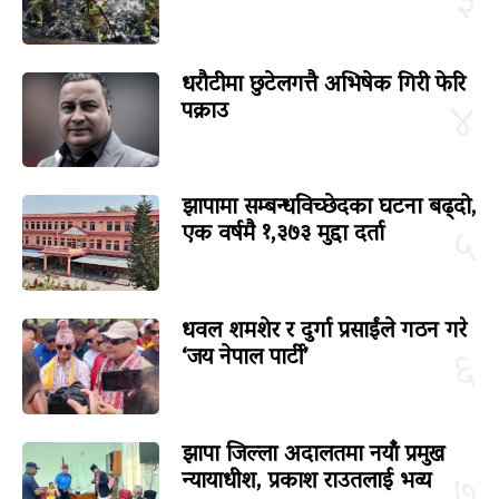
३
धरौटीमा छुटेलगत्तै अभिषेक गिरी फेरि
पक्राउ
४
झापामा सम्बन्धविच्छेदका घटना बढ्दो,
एक वर्षमै १,३७३ मुद्दा दर्ता
५
धवल शमशेर र दुर्गा प्रसाईंले गठन गरे
‘जय नेपाल पार्टी’
६
झापा जिल्ला अदालतमा नयाँ प्रमुख
न्यायाधीश, प्रकाश राउतलाई भव्य
७