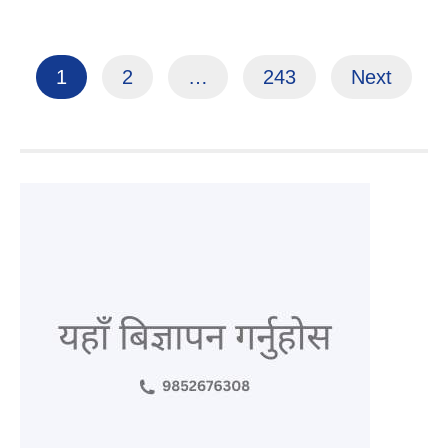
Posts
1
2
…
243
Next
pagination