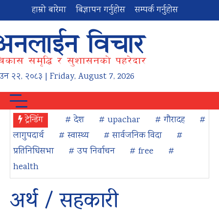
हाम्रो बारेमा
बिज्ञापन गर्नुहोस
सम्पर्क गर्नुहोस
ाउन
२२
,
२०८३
| Friday, August 7, 2026
ट्रेन्डिंग
# देश
# upachar
# गौरादह
#
लागुपदार्थ
# स्वास्थ्य
# सार्वजनिक विदा
#
प्रतिनिधिसभा
# उप निर्वाचन
# free
#
health
अर्थ / सहकारी