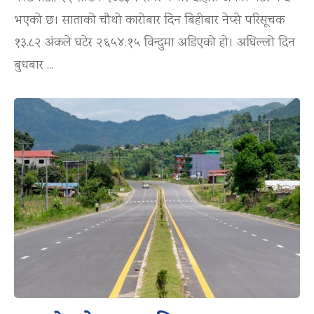
भएको छ। साताको चौथो कारोबार दिन बिहीबार नेप्से परिसूचक
१३.८२ अंकले घटेर २६५४.१५ विन्दुमा अडिएको हो। अघिल्लो दिन
बुधबार ...