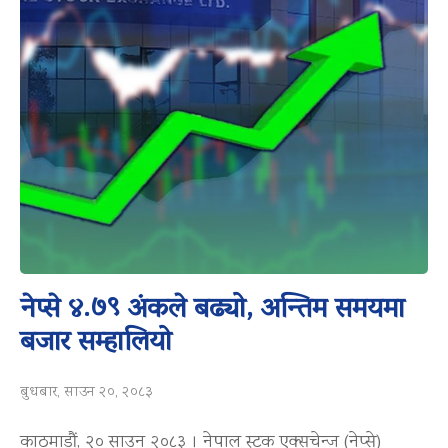
नेप्से ४.७९ अंकले बढ्यो, अन्तिम समयमा
बजार सम्हालियो
बुधबार, साउन २०, २०८३
काठमाडौं, २० साउन २०८३ । नेपाल स्टक एक्सचेन्ज (नेप्से)