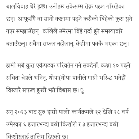
बालविवाह धेरै हुन्छ। उनीहरू सकेसम्म रोक्न पहल गरिरहेका
छन्। आफूसँगै वा सानो कक्षामा पढ्ने कसैको बिहेको कुरा सुने
गएर सम्झाउँछन्। कलिलै उमेरमा बिहे गर्दा हुने समस्याबारे
बताउँछन्। सबैमा सफल नहोलान्, केहीमा पक्कै भएका छन्।
हामी सबै कुरा एकैपटक परिवर्तन गर्न सक्दैनौं, कक्षा १० पढ्ने
सविता श्रेष्ठले भनिन्, थोपा(थोपा पानीले गाग्री भरिन्छ भनेझैं
विस्तारै सफल हुन्छौं भन्ने विश्वास छ।ु
सन् २०१३ बाट सुरु ‘हाम्रो पालो’ कार्यक्रमले १२ देखि १८ वर्ष
उमेरका ६ हजारभन्दा बढी किशोरी र ३ हजारभन्दा बढी
किशोरलाई तालिम दिएको छ।