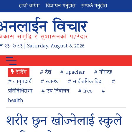
हाम्रो बारेमा
बिज्ञापन गर्नुहोस
सम्पर्क गर्नुहोस
न
२३
,
२०८३
| Saturday, August 8, 2026
ट्रेन्डिंग
# देश
# upachar
# गौरादह
# लागुपदार्थ
# स्वास्थ्य
# सार्वजनिक विदा
#
प्रतिनिधिसभा
# उप निर्वाचन
# free
#
health
शरीर छुन खोज्नेलाई स्कुले