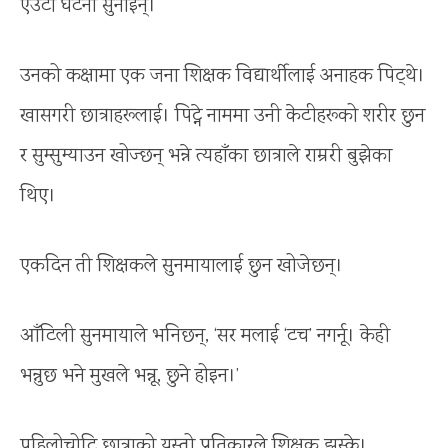
एउटा घटना सुनाइन्।
उनको कक्षामा एक जना शिक्षक विद्यार्थीलाई अनाहक पिट्थे।
खासगरी छात्राहरूलाई। पिट्ने नाममा उनी केटीहरूको शरीर छुन
र सुम्सुम्याउन खोज्छन् भन्ने त्यहाँका छात्राले राम्ररी बुझेका
थिए।
एकदिन ती शिक्षकले सुनमायालाई छुन खोजेछन्।
आँटिली सुनमायाले भनिछन्, ‘सर मलाई ‘टच’ नगर्नू। केही
भन्नुछ भने मुखले भन्नू, छुने होइन।’
पहिलोचोटि छात्राको यस्तो प्रतिकारले शिक्षक झस्के।