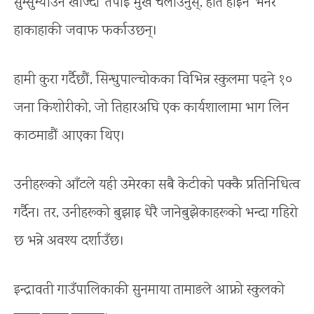
सुम्सुम्याउन खोज्दा ‘तपाईं मुख चलाउनुस्, हात होइन’ भनेर
हाकाहाकी जवाफ फर्काउछन्।
हामी कुरा गर्दैछौं, सिन्धुपाल्चोकका विभिन्न स्कुलमा पढ्ने १०
जना किशोरीको, जो तिहारअघि एक कार्यशालामा भाग लिन
काठमाडौं आएका थिए।
उनीहरूको आँटले यही उमेरका सबै केटीको पक्कै प्रतिनिधित्व
गर्दैन। तर, उनीहरूको बुझाइ धेरै जानेबुझेकाहरूको भन्दा गहिरो
छ भन्ने अवश्य दर्शाउँछ।
इन्द्रावती गाउँपालिकाकी सुनमाया तामाङले आफ्नो स्कुलको