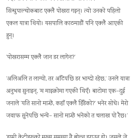
सिन्धुपाल्चोकबाट एक्लै पोखरा गइन्। त्यो उनको पहिलो
एकल यात्रा थियो। यसपालि काठमाडौं पनि एक्लै आएकी
हुन्।
‘पोखरासम्म एक्लै जान डर लागेन?’
‘अलिअलि त लाग्यो, तर आँटेपछि डर भाग्दो रहेछ,’ उनले यात्रा
अनुभव सुनाइन्, ‘म माइक्रोमा गएकी थिएँ। बाटोमा एक–दुई
जनाले ‘यति सानो मान्छे, कहाँ एक्लै हिँडेको?’ भनेर सोधे। मेरो
जवाफ सुनेपछि भन्थे– सानो मान्छे भनेको त चलाख पो रैछ।’
‘हामी केटीहरूको मुख्य समस्या नै बोल्न डराउनु हो। जसले जे