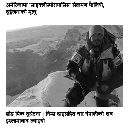
अमेरिकामा ‘साइक्लोस्पोरायासिस’ संक्रमण फैलियो,
दुईजनाको मृत्यु
ब्रोड पिक दुर्घटना : निम्स दाइसहित चार नेपालीको शव
इस्लामावाद ल्याइयो