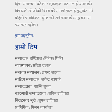
हिंसा, समाजमा घटेका र लुकाएका घटनालाई अनलाईन
विचारको खोजीको विषय बन्ने र नागरिकलाई सुसूचित गर्ने
पहिलो प्राथमिकता हुनेछ भने अर्थतन्त्रलाई समृद्ध बनाउन
प्रयासरत रहनेछ ।
पुरा पढ्नुहोस..
हाम्रो टिम
सम्पादक :
डण्डिराज (बिबेक) घिमिरे
व्यवस्थापक:
सरिता दङ्गाल
समाचार सम्योजन :
झगेन्द्र खड्का
साहित्य सम्पादक :
खगेन्द्र नेउपाने
सम्बाददाता :
शान्ति सुब्बा
काठमाडौं सम्बाददाता :
सबिन खतिवडा
बिराटनगर ब्युरो :
सुमन खतिवडा
प्राबिधिक :
मिलन बास्तोला