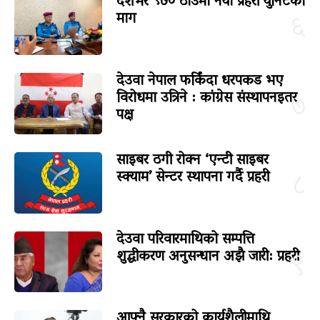
देशभर ९७० ठाउँमा नयाँ प्रहरी युनिटको
माग
६
देउवा नेपाल फर्किंदा धरपकड भए
विरोधमा उत्रिने : कांग्रेस संस्थापनइतर
७
पक्ष
साइबर ठगी रोक्न ‘एन्टी साइबर
स्क्याम’ सेन्टर स्थापना गर्दै प्रहरी
८
देउवा परिवारमाथिको सम्पत्ति
शुद्धीकरण अनुसन्धान अझै जारी: प्रहरी
९
आफ्नै सरकारको कार्यशैलीमाथि