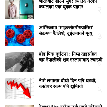
भारतबाट ब्राउन सुगर ल्याउँदै गरेका
कमलका एक युवक पक्राउ
२
अमेरिकामा ‘साइक्लोस्पोरायासिस’
संक्रमण फैलियो, दुईजनाको मृत्यु
३
ब्रोड पिक दुर्घटना : निम्स दाइसहित
चार नेपालीको शव इस्लामावाद ल्याइयो
४
नेप्से लगातार दोस्रो दिन पनि घट्यो,
कारोबार रकम पनि खुम्चियो
५