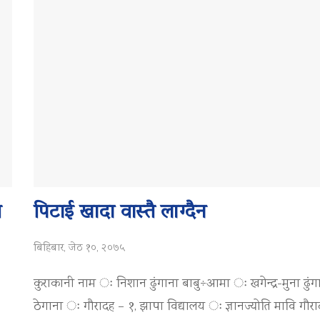
य
पिटाई खादा वास्तै लाग्दैन
बिहिबार, जेठ १०, २०७५
कुराकानी नाम ः निशान ढुंगाना बाबु÷आमा ः खगेन्द्र-मुना ढुंग
ठेगाना ः गौरादह – १, झापा विद्यालय ः ज्ञानज्योति मावि गौर