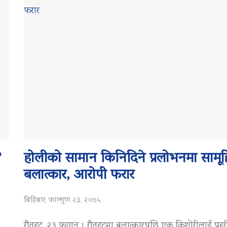
?
होलीको सामान किनिदिने प्रलोभनमा सामू
बलात्कार, आरोपी फरार
बिहिबार, फाल्गुण २३, २०७५
रौतहट, २३ फागुन । रौतहटमा बलात्कारपछि एक किशोरीलाई प्रहर