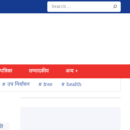
Search
for:
 पत्रिका
सम्पादकीय
अन्य +
# उप निर्वाचन
# free
# health