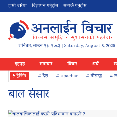
हाम्रो बारेमा
बिज्ञापन गर्नुहोस
सम्पर्क गर्नुहोस
शनिबार
,
साउन
२३
,
२०८३
| Saturday, August 8, 2026
गृहपृष्ठ
समाचार
विचार
अर्थ
स्
ट्रेन्डिंग
# देश
# upachar
# गौरादह
# ला
बाल संसार