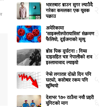
भारतबाट ब्राउन सुगर ल्याउँदै
२
गरेका कमलका एक युवक
का
पक्राउ
अमेरिकामा
३
‘साइक्लोस्पोरायासिस’ संक्रमण
फैलियो, दुईजनाको मृत्यु
ब्रोड पिक दुर्घटना : निम्स
४
दाइसहित चार नेपालीको शव
इस्लामावाद ल्याइयो
नेप्से लगातार दोस्रो दिन पनि
५
घट्यो, कारोबार रकम पनि
खुम्चियो
देशभर ९७० ठाउँमा नयाँ प्रहरी
६
युनिटको माग