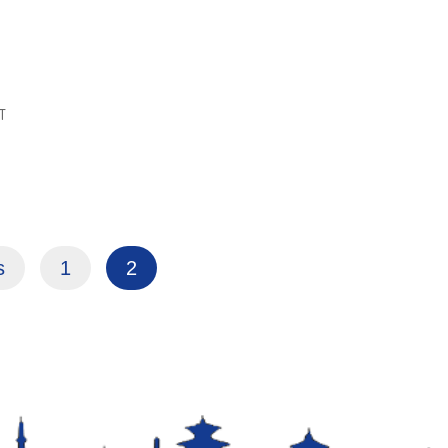
ा
s
1
2