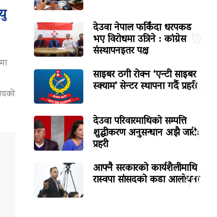
यु
देउवा नेपाल फर्किंदा धरपकड
७
भए विरोधमा उत्रिने : कांग्रेस
संस्थापनइतर पक्ष
कमा
साइबर ठगी रोक्न ‘एन्टी साइबर
८
स्क्याम’ सेन्टर स्थापना गर्दै प्रहरी
ालयको
देउवा परिवारमाथिको सम्पत्ति
९
शुद्धीकरण अनुसन्धान अझै जारी:
प्रहरी
आफ्नै सरकारको कार्यशैलीमाथि
१०
रास्वपा सांसदको कडा आलोचना