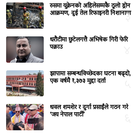
रुसमा युक्रेनको अहिलेसम्मकै ठूलो ड्रोन
आक्रमण, दुई तेल रिफाइनरी निशानामा
३
धरौटीमा छुटेलगत्तै अभिषेक गिरी फेरि
पक्राउ
४
झापामा सम्बन्धविच्छेदका घटना बढ्दो,
एक वर्षमै १,३७३ मुद्दा दर्ता
५
धवल शमशेर र दुर्गा प्रसाईंले गठन गरे
‘जय नेपाल पार्टी’
६