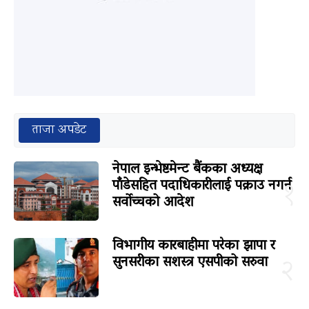
ताजा अपडेट
नेपाल इन्भेष्टमेन्ट बैंकका अध्यक्ष
पाँडेसहित पदाधिकारीलाई पक्राउ नगर्न
१
सर्वोच्चको आदेश
विभागीय कारबाहीमा परेका झापा र
सुनसरीका सशस्त्र एसपीको सरुवा
२