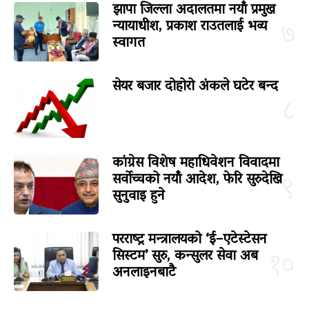
झापा जिल्ला अदालतमा नयाँ प्रमुख
न्यायाधीश, प्रकाश राउतलाई भव्य
७
स्वागत
सेयर बजार दोहोरो अंकले घटेर बन्द
८
कांग्रेस विशेष महाधिवेशन विवादमा
सर्वोच्चको नयाँ आदेश, फेरि सुरुदेखि
९
सुनुवाइ हुने
परराष्ट्र मन्त्रालयको ‘ई–एटेस्टेसन
सिस्टम’ सुरु, कन्सुलर सेवा अब
१०
अनलाइनबाटै