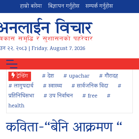
हाम्रो बारेमा
बिज्ञापन गर्नुहोस
सम्पर्क गर्नुहोस
ाउन
२२
,
२०८३
| Friday, August 7, 2026
ट्रेन्डिंग
# देश
# upachar
# गौरादह
# लागुपदार्थ
# स्वास्थ्य
# सार्वजनिक विदा
#
प्रतिनिधिसभा
# उप निर्वाचन
# free
#
health
कविता-“बेनि आक्रमण “