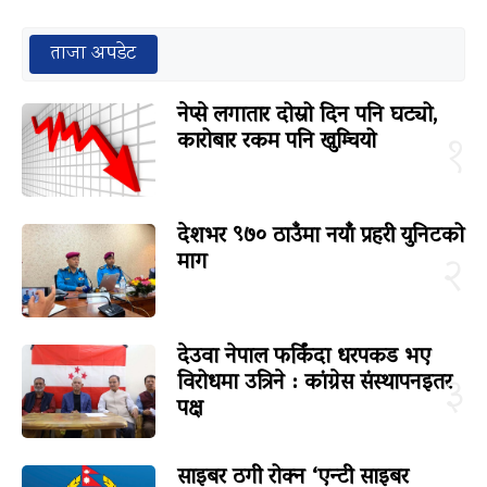
ताजा अपडेट
नेप्से लगातार दोस्रो दिन पनि घट्यो,
कारोबार रकम पनि खुम्चियो
१
देशभर ९७० ठाउँमा नयाँ प्रहरी युनिटको
माग
२
देउवा नेपाल फर्किंदा धरपकड भए
विरोधमा उत्रिने : कांग्रेस संस्थापनइतर
३
पक्ष
साइबर ठगी रोक्न ‘एन्टी साइबर