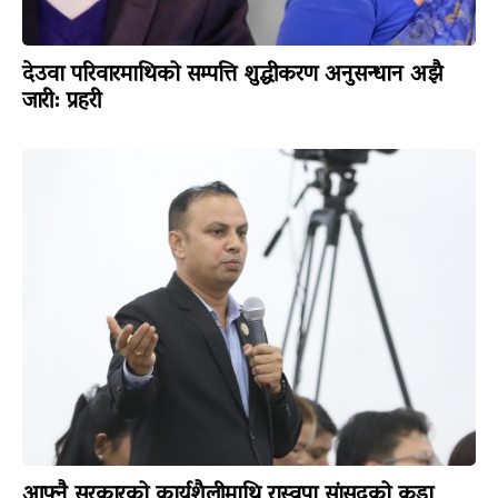
देउवा परिवारमाथिको सम्पत्ति शुद्धीकरण अनुसन्धान अझै
जारी: प्रहरी
आफ्नै सरकारको कार्यशैलीमाथि रास्वपा सांसदको कडा