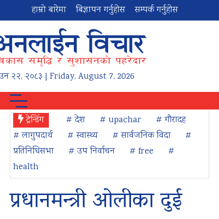
हाम्रो बारेमा
बिज्ञापन गर्नुहोस
सम्पर्क गर्नुहोस
ाउन
२२
,
२०८३
| Friday, August 7, 2026
ट्रेन्डिंग
# देश
# upachar
# गौरादह
# लागुपदार्थ
# स्वास्थ्य
# सार्वजनिक विदा
#
प्रतिनिधिसभा
# उप निर्वाचन
# free
#
health
प्रधानमन्त्री ओलीका दुई