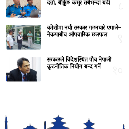
दर्ता, बैङ्किङ कसुर सबैभन्दा बढी
८
कोशीमा नयाँ सरकार गठनबारे एमाले–
नेकपाबीच औपचारिक छलफल
९
सरकारले विदेशस्थित पाँच नेपाली
कूटनीतिक नियोग बन्द गर्ने
१०