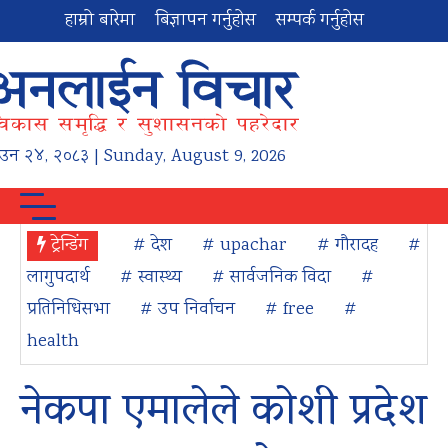
हाम्रो बारेमा
बिज्ञापन गर्नुहोस
सम्पर्क गर्नुहोस
ाउन
२४
,
२०८३
| Sunday, August 9, 2026
ट्रेन्डिंग
# देश
# upachar
# गौरादह
#
लागुपदार्थ
# स्वास्थ्य
# सार्वजनिक विदा
#
प्रतिनिधिसभा
# उप निर्वाचन
# free
#
health
नेकपा एमालेले कोशी प्रदेश