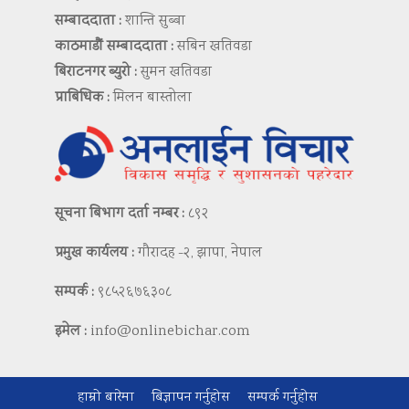
सम्बाददाता :
शान्ति सुब्बा
काठमाडौं सम्बाददाता :
सबिन खतिवडा
बिराटनगर ब्युरो :
सुमन खतिवडा
प्राबिधिक :
मिलन बास्तोला
सूचना बिभाग दर्ता नम्बर :
८९२
प्रमुख कार्यलय :
गौरादह -२, झापा, नेपाल
सम्पर्क :
९८५२६७६३०८
इमेल :
info@onlinebichar.com
हाम्रो बारेमा
बिज्ञापन गर्नुहोस
सम्पर्क गर्नुहोस