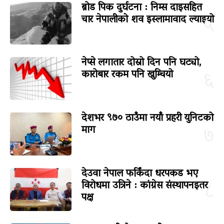
ब्रोड पिक दुर्घटना : निम्स दाइसहित
चार नेपालीको शव इस्लामावाद ल्याइयो
५
नेप्से लगातार दोस्रो दिन पनि घट्यो,
कारोबार रकम पनि खुम्चियो
६
देशभर ९७० ठाउँमा नयाँ प्रहरी युनिटको
माग
७
देउवा नेपाल फर्किंदा धरपकड भए
विरोधमा उत्रिने : कांग्रेस संस्थापनइतर
८
पक्ष