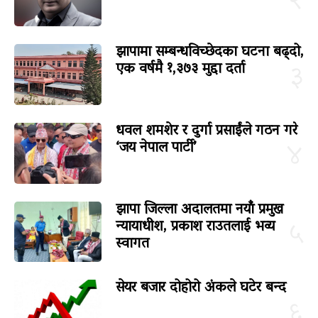
२
झापामा सम्बन्धविच्छेदका घटना बढ्दो,
एक वर्षमै १,३७३ मुद्दा दर्ता
३
धवल शमशेर र दुर्गा प्रसाईंले गठन गरे
‘जय नेपाल पार्टी’
४
झापा जिल्ला अदालतमा नयाँ प्रमुख
न्यायाधीश, प्रकाश राउतलाई भव्य
५
स्वागत
सेयर बजार दोहोरो अंकले घटेर बन्द
६