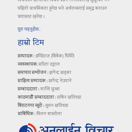
विचारको खोजीको विषय बन्ने र नागरिकलाई सुसूचित गर्ने
पहिलो प्राथमिकता हुनेछ भने अर्थतन्त्रलाई समृद्ध बनाउन
प्रयासरत रहनेछ ।
पुरा पढ्नुहोस..
हाम्रो टिम
सम्पादक :
डण्डिराज (बिबेक) घिमिरे
व्यवस्थापक:
सरिता दङ्गाल
समाचार सम्योजन :
झगेन्द्र खड्का
साहित्य सम्पादक :
खगेन्द्र नेउपाने
सम्बाददाता :
शान्ति सुब्बा
काठमाडौं सम्बाददाता :
सबिन खतिवडा
बिराटनगर ब्युरो :
सुमन खतिवडा
प्राबिधिक :
मिलन बास्तोला