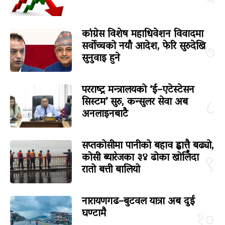
कांग्रेस विशेष महाधिवेशन विवादमा
सर्वोच्चको नयाँ आदेश, फेरि सुरुदेखि
७
सुनुवाइ हुने
परराष्ट्र मन्त्रालयको ‘ई–एटेस्टेसन
सिस्टम’ सुरु, कन्सुलर सेवा अब
८
अनलाइनबाटै
सप्तकोसीमा पानीको बहाव ह्वात्तै बढ्यो,
कोसी ब्यारेजका ३४ ढोका खोलिँदा
९
रातो बत्ती बालियो
नारायणगढ–बुटवल यात्रा अब दुई
घण्टामै
१०