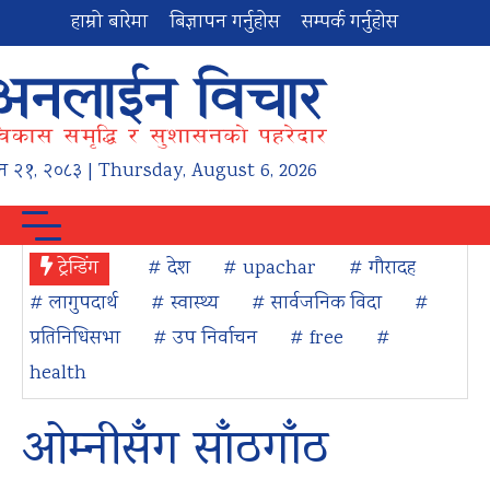
हाम्रो बारेमा
बिज्ञापन गर्नुहोस
सम्पर्क गर्नुहोस
न
२१
,
२०८३
| Thursday, August 6, 2026
ट्रेन्डिंग
# देश
# upachar
# गौरादह
# लागुपदार्थ
# स्वास्थ्य
# सार्वजनिक विदा
#
प्रतिनिधिसभा
# उप निर्वाचन
# free
#
health
ओम्नीसँग साँठगाँठ