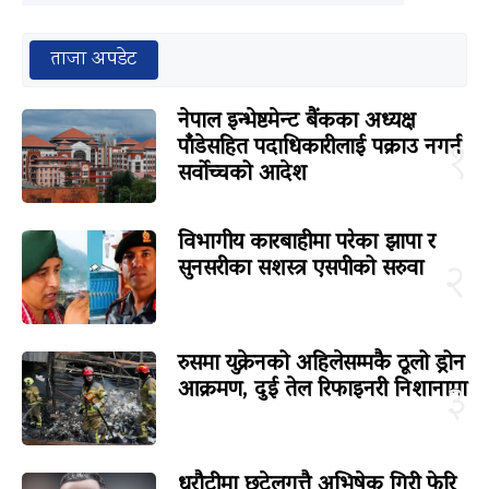
ताजा अपडेट
नेपाल इन्भेष्टमेन्ट बैंकका अध्यक्ष
पाँडेसहित पदाधिकारीलाई पक्राउ नगर्न
१
सर्वोच्चको आदेश
विभागीय कारबाहीमा परेका झापा र
सुनसरीका सशस्त्र एसपीको सरुवा
२
रुसमा युक्रेनको अहिलेसम्मकै ठूलो ड्रोन
आक्रमण, दुई तेल रिफाइनरी निशानामा
३
धरौटीमा छुटेलगत्तै अभिषेक गिरी फेरि