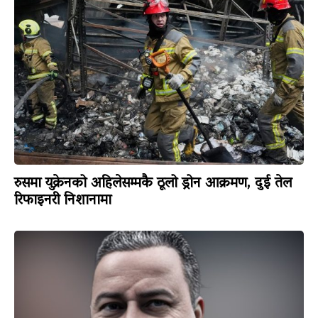
रुसमा युक्रेनको अहिलेसम्मकै ठूलो ड्रोन आक्रमण, दुई तेल
रिफाइनरी निशानामा