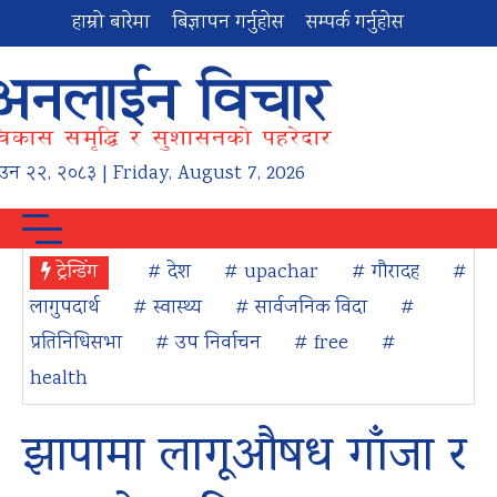
हाम्रो बारेमा
बिज्ञापन गर्नुहोस
सम्पर्क गर्नुहोस
ाउन
२२
,
२०८३
| Friday, August 7, 2026
ट्रेन्डिंग
# देश
# upachar
# गौरादह
#
लागुपदार्थ
# स्वास्थ्य
# सार्वजनिक विदा
#
प्रतिनिधिसभा
# उप निर्वाचन
# free
#
health
झापामा लागूऔषध गाँजा र