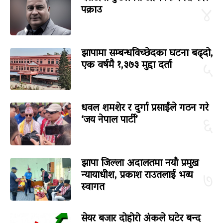
पक्राउ
४
झापामा सम्बन्धविच्छेदका घटना बढ्दो,
एक वर्षमै १,३७३ मुद्दा दर्ता
५
धवल शमशेर र दुर्गा प्रसाईंले गठन गरे
‘जय नेपाल पार्टी’
६
झापा जिल्ला अदालतमा नयाँ प्रमुख
न्यायाधीश, प्रकाश राउतलाई भव्य
७
स्वागत
सेयर बजार दोहोरो अंकले घटेर बन्द