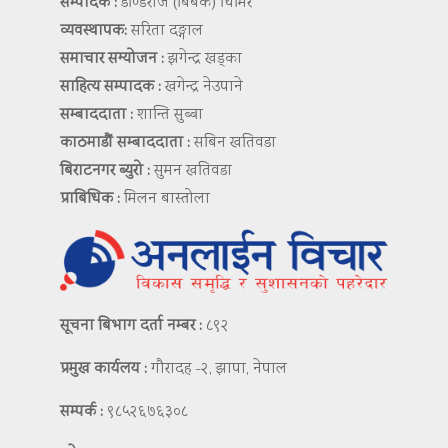
सम्पादक :
डण्डिराज (बिबेक) घिमिरे
व्यवस्थापक:
सरिता दङ्गाल
समाचार सम्योजन :
झगेन्द्र खड्का
साहित्य सम्पादक :
खगेन्द्र नेउपाने
सम्बाददाता :
शान्ति सुब्बा
काठमाडौं सम्बाददाता :
सबिन खतिवडा
बिराटनगर ब्युरो :
सुमन खतिवडा
प्राबिधिक :
मिलन बास्तोला
सूचना बिभाग दर्ता नम्बर :
८९२
प्रमुख कार्यलय :
गौरादह -२, झापा, नेपाल
सम्पर्क :
९८५२६७६३०८