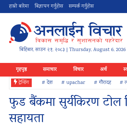
हाम्रो बारेमा
बिज्ञापन गर्नुहोस
सम्पर्क गर्नुहोस
बिहिबार
,
साउन
२१
,
२०८३
| Thursday, August 6, 2026
गृहपृष्ठ
समाचार
विचार
अर्थ
स्
ट्रेन्डिंग
# देश
# upachar
# गौरादह
# ल
फुड बैंकमा सुर्यकिरण टोल व
सहायता