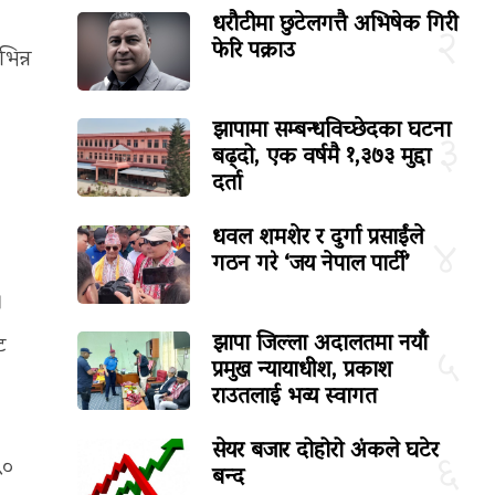
धरौटीमा छुटेलगत्तै अभिषेक गिरी
२
फेरि पक्राउ
िन्न
झापामा सम्बन्धविच्छेदका घटना
३
बढ्दो, एक वर्षमै १,३७३ मुद्दा
दर्ता
धवल शमशेर र दुर्गा प्रसाईंले
४
गठन गरे ‘जय नेपाल पार्टी’
।
झापा जिल्ला अदालतमा नयाँ
ट
५
प्रमुख न्यायाधीश, प्रकाश
राउतलाई भव्य स्वागत
सेयर बजार दोहोरो अंकले घटेर
६
५०
बन्द