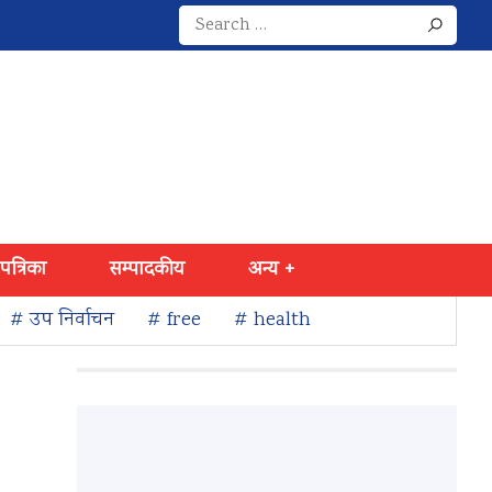
Search
for:
 पत्रिका
सम्पादकीय
अन्य +
# उप निर्वाचन
# free
# health