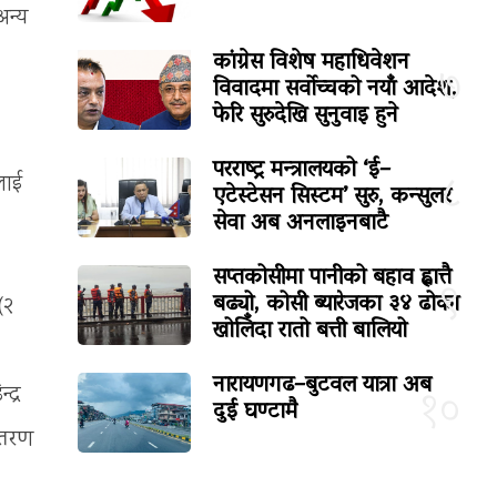
अन्य
कांग्रेस विशेष महाधिवेशन
७
विवादमा सर्वोच्चको नयाँ आदेश,
फेरि सुरुदेखि सुनुवाइ हुने
परराष्ट्र मन्त्रालयको ‘ई–
८
लाई
एटेस्टेसन सिस्टम’ सुरु, कन्सुलर
सेवा अब अनलाइनबाटै
सप्तकोसीमा पानीको बहाव ह्वात्तै
९
बढ्यो, कोसी ब्यारेजका ३४ ढोका
(२
खोलिँदा रातो बत्ती बालियो
नारायणगढ–बुटवल यात्रा अब
द्र
१०
दुई घण्टामै
न्तरण