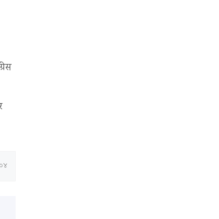
्रेस
र
:०४