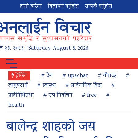
हाम्रो बारेमा
बिज्ञापन गर्नुहोस
सम्पर्क गर्नुहोस
न
२३
,
२०८३
| Saturday, August 8, 2026
ट्रेन्डिंग
# देश
# upachar
# गौरादह
#
लागुपदार्थ
# स्वास्थ्य
# सार्वजनिक विदा
#
प्रतिनिधिसभा
# उप निर्वाचन
# free
#
health
बालेन्द्र शाहको जय