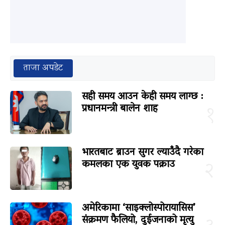
ताजा अपडेट
सही समय आउन केही समय लाग्छ :
प्रधानमन्त्री बालेन शाह
१
भारतबाट ब्राउन सुगर ल्याउँदै गरेका
कमलका एक युवक पक्राउ
२
अमेरिकामा ‘साइक्लोस्पोरायासिस’
संक्रमण फैलियो, दुईजनाको मृत्यु