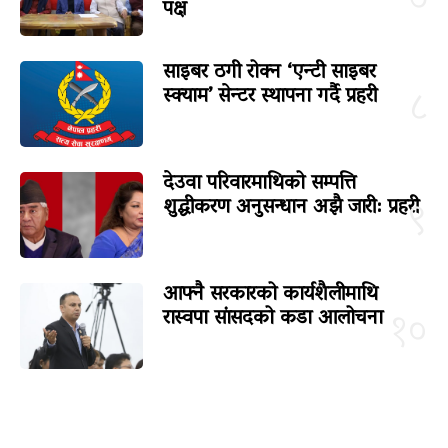
७
पक्ष
साइबर ठगी रोक्न ‘एन्टी साइबर
स्क्याम’ सेन्टर स्थापना गर्दै प्रहरी
८
देउवा परिवारमाथिको सम्पत्ति
शुद्धीकरण अनुसन्धान अझै जारी: प्रहरी
९
आफ्नै सरकारको कार्यशैलीमाथि
रास्वपा सांसदको कडा आलोचना
१०