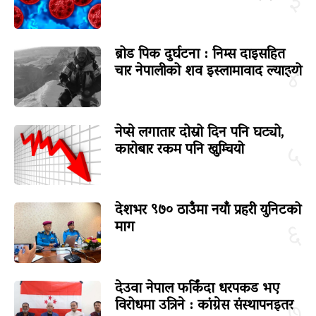
३
ब्रोड पिक दुर्घटना : निम्स दाइसहित
चार नेपालीको शव इस्लामावाद ल्याइयो
४
नेप्से लगातार दोस्रो दिन पनि घट्यो,
कारोबार रकम पनि खुम्चियो
५
देशभर ९७० ठाउँमा नयाँ प्रहरी युनिटको
माग
६
देउवा नेपाल फर्किंदा धरपकड भए
विरोधमा उत्रिने : कांग्रेस संस्थापनइतर