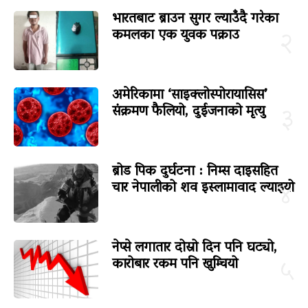
भारतबाट ब्राउन सुगर ल्याउँदै गरेका
कमलका एक युवक पक्राउ
२
अमेरिकामा ‘साइक्लोस्पोरायासिस’
संक्रमण फैलियो, दुईजनाको मृत्यु
३
ब्रोड पिक दुर्घटना : निम्स दाइसहित
चार नेपालीको शव इस्लामावाद ल्याइयो
४
नेप्से लगातार दोस्रो दिन पनि घट्यो,
कारोबार रकम पनि खुम्चियो
५