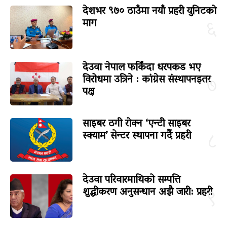
देशभर ९७० ठाउँमा नयाँ प्रहरी युनिटको
माग
६
देउवा नेपाल फर्किंदा धरपकड भए
विरोधमा उत्रिने : कांग्रेस संस्थापनइतर
७
पक्ष
साइबर ठगी रोक्न ‘एन्टी साइबर
स्क्याम’ सेन्टर स्थापना गर्दै प्रहरी
८
देउवा परिवारमाथिको सम्पत्ति
शुद्धीकरण अनुसन्धान अझै जारी: प्रहरी
९