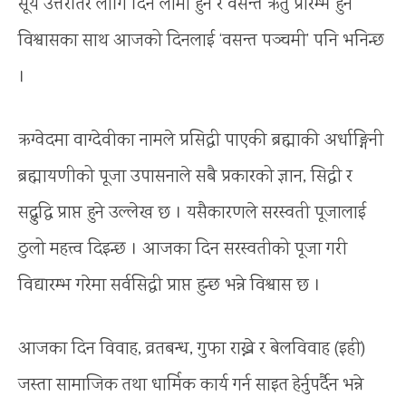
सूर्य उत्तरतिर लागि दिन लामो हुने र वसन्त ऋतु प्रारम्भ हुने
विश्वासका साथ आजको दिनलाई ‘वसन्त पञ्चमी’ पनि भनिन्छ
।
ऋग्वेदमा वाग्देवीका नामले प्रसिद्धी पाएकी ब्रह्माकी अर्धाङ्गिनी
ब्रह्मायणीको पूजा उपासनाले सबै प्रकारको ज्ञान, सिद्धी र
सद्बुद्धि प्राप्त हुने उल्लेख छ । यसैकारणले सरस्वती पूजालाई
ठुलो महत्त्व दिइन्छ । आजका दिन सरस्वतीको पूजा गरी
विद्यारम्भ गरेमा सर्वसिद्धी प्राप्त हुन्छ भन्ने विश्वास छ ।
आजका दिन विवाह, व्रतबन्ध, गुफा राख्ने र बेलविवाह (इही)
जस्ता सामाजिक तथा धार्मिक कार्य गर्न साइत हेर्नुपर्दैन भन्ने