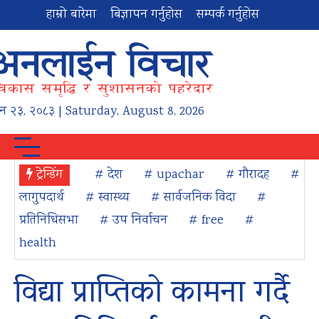
हाम्रो बारेमा
बिज्ञापन गर्नुहोस
सम्पर्क गर्नुहोस
न
२३
,
२०८३
| Saturday, August 8, 2026
ट्रेन्डिंग
# देश
# upachar
# गौरादह
#
लागुपदार्थ
# स्वास्थ्य
# सार्वजनिक विदा
#
प्रतिनिधिसभा
# उप निर्वाचन
# free
#
health
विद्या प्राप्तिको कामना गर्दै