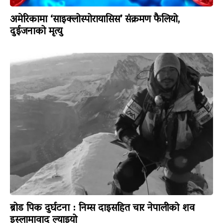
अमेरिकामा ‘साइक्लोस्पोरायासिस’ संक्रमण फैलियो,
दुईजनाको मृत्यु
ब्रोड पिक दुर्घटना : निम्स दाइसहित चार नेपालीको शव
इस्लामावाद ल्याइयो