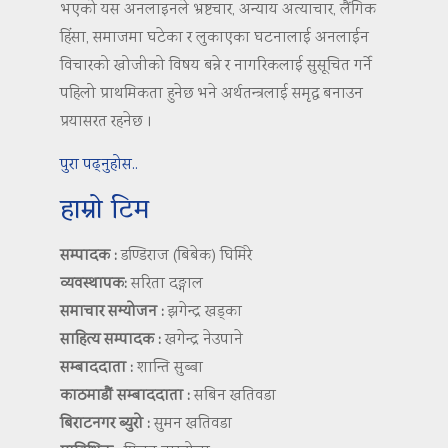
भएको यस अनलाइनले भ्रष्टचार, अन्याय अत्याचार, लैंगिक
हिंसा, समाजमा घटेका र लुकाएका घटनालाई अनलाईन
विचारको खोजीको विषय बन्ने र नागरिकलाई सुसूचित गर्ने
पहिलो प्राथमिकता हुनेछ भने अर्थतन्त्रलाई समृद्ध बनाउन
प्रयासरत रहनेछ ।
पुरा पढ्नुहोस..
हाम्रो टिम
सम्पादक :
डण्डिराज (बिबेक) घिमिरे
व्यवस्थापक:
सरिता दङ्गाल
समाचार सम्योजन :
झगेन्द्र खड्का
साहित्य सम्पादक :
खगेन्द्र नेउपाने
सम्बाददाता :
शान्ति सुब्बा
काठमाडौं सम्बाददाता :
सबिन खतिवडा
बिराटनगर ब्युरो :
सुमन खतिवडा