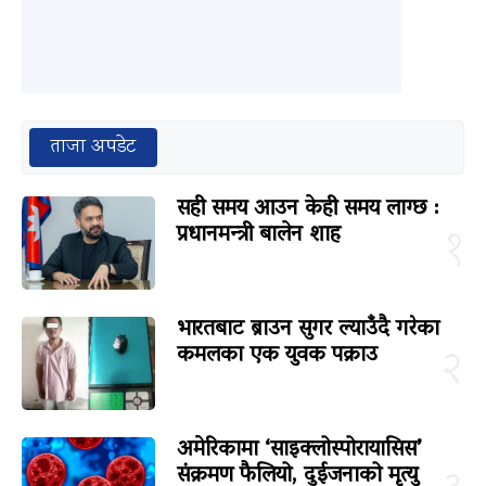
ताजा अपडेट
सही समय आउन केही समय लाग्छ :
प्रधानमन्त्री बालेन शाह
१
भारतबाट ब्राउन सुगर ल्याउँदै गरेका
कमलका एक युवक पक्राउ
२
अमेरिकामा ‘साइक्लोस्पोरायासिस’
संक्रमण फैलियो, दुईजनाको मृत्यु