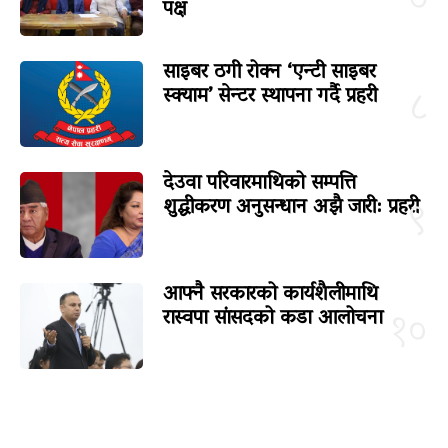
७
पक्ष
साइबर ठगी रोक्न ‘एन्टी साइबर
स्क्याम’ सेन्टर स्थापना गर्दै प्रहरी
८
देउवा परिवारमाथिको सम्पत्ति
शुद्धीकरण अनुसन्धान अझै जारी: प्रहरी
९
आफ्नै सरकारको कार्यशैलीमाथि
रास्वपा सांसदको कडा आलोचना
१०