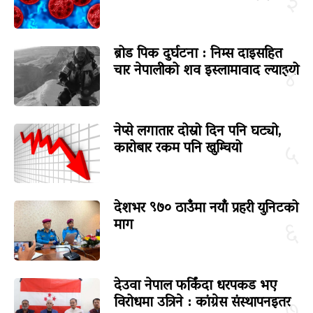
३
ब्रोड पिक दुर्घटना : निम्स दाइसहित
चार नेपालीको शव इस्लामावाद ल्याइयो
४
नेप्से लगातार दोस्रो दिन पनि घट्यो,
कारोबार रकम पनि खुम्चियो
५
देशभर ९७० ठाउँमा नयाँ प्रहरी युनिटको
माग
६
देउवा नेपाल फर्किंदा धरपकड भए
विरोधमा उत्रिने : कांग्रेस संस्थापनइतर