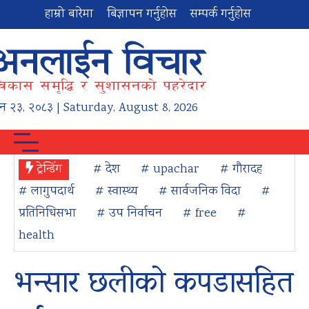
हाम्रो बारेमा
बिज्ञापन गर्नुहोस
सम्पर्क गर्नुहोस
न
२३
,
२०८३
| Saturday, August 8, 2026
ट्रेन्डिंग
# देश
# upachar
# गौरादह
# लागुपदार्थ
# स्वास्थ्य
# सार्वजनिक विदा
#
प्रतिनिधिसभा
# उप निर्वाचन
# free
#
health
भन्सार छलीको कपडासहित