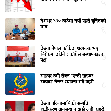
५
देशभर ९७० ठाउँमा नयाँ प्रहरी युनिटको
माग
६
देउवा नेपाल फर्किंदा धरपकड भए
विरोधमा उत्रिने : कांग्रेस संस्थापनइतर
७
पक्ष
साइबर ठगी रोक्न ‘एन्टी साइबर
स्क्याम’ सेन्टर स्थापना गर्दै प्रहरी
८
देउवा परिवारमाथिको सम्पत्ति
शुद्धीकरण अनुसन्धान अझै जारी: प्रहरी