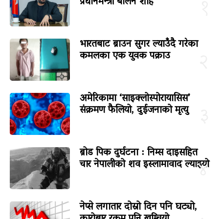
प्रधानमन्त्री बालेन शाह
१
भारतबाट ब्राउन सुगर ल्याउँदै गरेका
कमलका एक युवक पक्राउ
२
अमेरिकामा ‘साइक्लोस्पोरायासिस’
संक्रमण फैलियो, दुईजनाको मृत्यु
३
ब्रोड पिक दुर्घटना : निम्स दाइसहित
चार नेपालीको शव इस्लामावाद ल्याइयो
४
नेप्से लगातार दोस्रो दिन पनि घट्यो,
कारोबार रकम पनि खुम्चियो