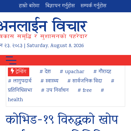
हाम्रो बारेमा
बिज्ञापन गर्नुहोस
सम्पर्क गर्नुहोस
न
२३
,
२०८३
| Saturday, August 8, 2026
ट्रेन्डिंग
# देश
# upachar
# गौरादह
# लागुपदार्थ
# स्वास्थ्य
# सार्वजनिक विदा
#
प्रतिनिधिसभा
# उप निर्वाचन
# free
#
health
कोभिड-१९ विरुद्धको खोप