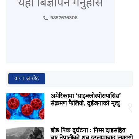
ताजा अपडेट
अमेरिकामा ‘साइक्लोस्पोरायासिस’
संक्रमण फैलियो, दुईजनाको मृत्यु
१
ब्रोड पिक दुर्घटना : निम्स दाइसहित
चार नेपालीको शव इस्लामावाद ल्याइयो