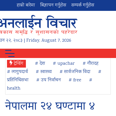
हाम्रो बारेमा
बिज्ञापन गर्नुहोस
सम्पर्क गर्नुहोस
ाउन
२२
,
२०८३
| Friday, August 7, 2026
ट्रेन्डिंग
# देश
# upachar
# गौरादह
# लागुपदार्थ
# स्वास्थ्य
# सार्वजनिक विदा
#
प्रतिनिधिसभा
# उप निर्वाचन
# free
#
health
नेपालमा २४ घण्टामा ४