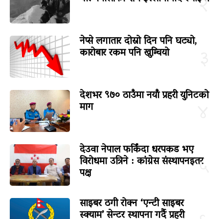
२
नेप्से लगातार दोस्रो दिन पनि घट्यो,
कारोबार रकम पनि खुम्चियो
३
देशभर ९७० ठाउँमा नयाँ प्रहरी युनिटको
माग
४
देउवा नेपाल फर्किंदा धरपकड भए
विरोधमा उत्रिने : कांग्रेस संस्थापनइतर
५
पक्ष
साइबर ठगी रोक्न ‘एन्टी साइबर
स्क्याम’ सेन्टर स्थापना गर्दै प्रहरी