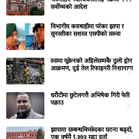
पाँडेसहित पदाधिकारीलाई पक्राउ नगर्न
१
सर्वोच्चको आदेश
विभागीय कारबाहीमा परेका झापा र
सुनसरीका सशस्त्र एसपीको सरुवा
२
रुसमा युक्रेनको अहिलेसम्मकै ठूलो ड्रोन
आक्रमण, दुई तेल रिफाइनरी निशानामा
३
धरौटीमा छुटेलगत्तै अभिषेक गिरी फेरि
पक्राउ
४
झापामा सम्बन्धविच्छेदका घटना बढ्दो,
एक वर्षमै १,३७३ मुद्दा दर्ता