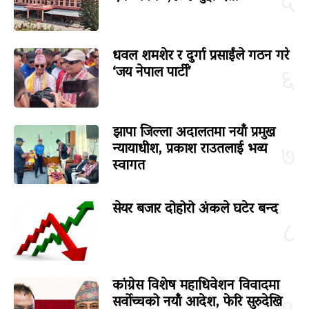
५
धवल शमशेर र दुर्गा प्रसाईंले गठन गरे
‘जय नेपाल पार्टी’
६
झापा जिल्ला अदालतमा नयाँ प्रमुख
न्यायाधीश, प्रकाश राउतलाई भव्य
७
स्वागत
सेयर बजार दोहोरो अंकले घटेर बन्द
८
कांग्रेस विशेष महाधिवेशन विवादमा
सर्वोच्चको नयाँ आदेश, फेरि सुरुदेखि