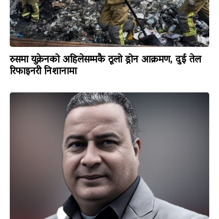
रुसमा युक्रेनको अहिलेसम्मकै ठूलो ड्रोन आक्रमण, दुई तेल
रिफाइनरी निशानामा