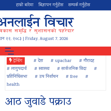
हाम्रो बारेमा
बिज्ञापन गर्नुहोस
सम्पर्क गर्नुहोस
ाउन
२२
,
२०८३
| Friday, August 7, 2026
ट्रेन्डिंग
# देश
# upachar
# गौरादह
# लागुपदार्थ
# स्वास्थ्य
# सार्वजनिक विदा
#
प्रतिनिधिसभा
# उप निर्वाचन
# free
#
health
आठ जुवाडे पक्राउ