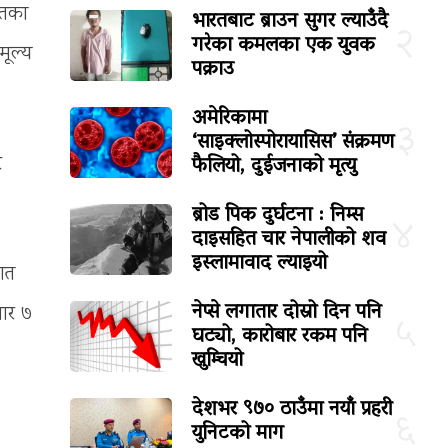
यतका
भारतबाट ब्राउन सुगर ल्याउँदै
२
गरेका कमलका एक युवक
मूल्य
पक्राउ
अमेरिकामा
३
‘साइक्लोस्पोरायासिस’ संक्रमण
फैलियो, दुईजनाको मृत्यु
र
ब्रोड पिक दुर्घटना : निम्स
४
दाइसहित चार नेपालीको शव
इस्लामावाद ल्याइयो
 गत
नेप्से लगातार दोस्रो दिन पनि
जार ७
५
घट्यो, कारोबार रकम पनि
खुम्चियो
देशभर ९७० ठाउँमा नयाँ प्रहरी
६
युनिटको माग