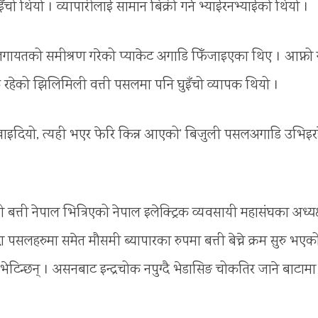
ँचो थियो । व्यापारीलाई सामान बिक्री गर्न भ्याईरनभ्याईको थियो ।
गायतको समीश्रण गरेको प्याकेट अगाडि फिँजाइएका थिए । आफ्नो ग
 रहेको झिलिमिली वत्ती पसलमा पनि घुइँचो व्यापक थियो ।
ाले खाइदियो, त्यही भएर फेरि किन्न आएको’ बिजुली पसलअगाडि उभिइर
त्ती नेपाल भित्रिएको नेपाल इलेक्ट्रिक व्यवसायी महासंघका अध्यक
ा पसलहरुमा समेत मौसमी ब्यापारका रुपमा बत्ती बेच्ने क्रम सुरु भए
ु भेटिन्छन् । असनबाट इन्द्रचोक नपुग्दै भेडासिङ चोकतिर जाने बाटामा