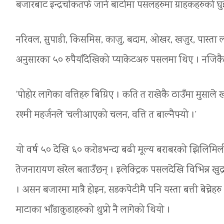
बजारबाट इन्द्रचोकतर्फ जाने बाटोमा पसलहरुमा ग्राहकहरुको घुइ
नरिवल, सुपाडी, किसमिस, काजु, बदाम, ओखर, खजुर, पास्ता ल
अनुसारका ५० रुपैयाँदेखिको प्याकेटअरु पसलमा थिए । नजिकै
‘पोहोर लागेका वत्तिहरु बिग्रिए । कति त राखेकै ठाउँमा मुस
रश्मी महर्जनले ‘चलीआएको चलन, वत्ति त बाल्नैपर्‍यो ।’
यो वर्ष ५० देखि ६० करोडभन्दा बढी मूल्य बराबरको झिलिमिली ब
तेजनारायण खरेल बताउँछन् । इलेक्ट्रिक पसलदेखि विभिन्न खुद्र
। असन बजारमा मात्रै होइन, सडकपेटीमै पनि यस्ता बत्ती बेच्नेहर
माटाका भाँडाकुडाहरुको थुप्रो नै लागेको थियो ।