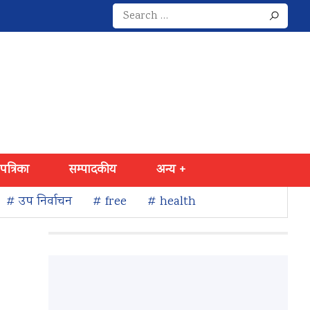
Search
for:
 पत्रिका
सम्पादकीय
अन्य +
# उप निर्वाचन
# free
# health