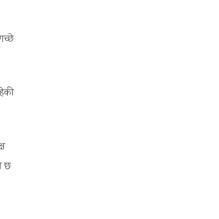
च्छे
हेकी
्ष
को छ