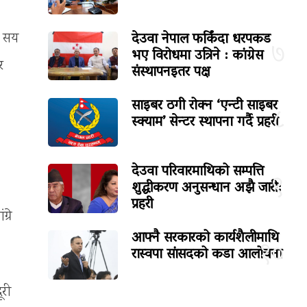
देउवा नेपाल फर्किंदा धरपकड
३ सय
७
भए विरोधमा उत्रिने : कांग्रेस
र
संस्थापनइतर पक्ष
साइबर ठगी रोक्न ‘एन्टी साइबर
८
स्क्याम’ सेन्टर स्थापना गर्दै प्रहरी
देउवा परिवारमाथिको सम्पत्ति
९
शुद्धीकरण अनुसन्धान अझै जारी:
प्रहरी
्रे
आफ्नै सरकारको कार्यशैलीमाथि
१०
रास्वपा सांसदको कडा आलोचना
ूरी