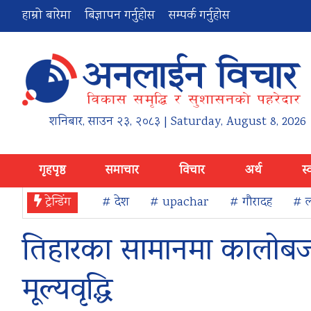
हाम्रो बारेमा
बिज्ञापन गर्नुहोस
सम्पर्क गर्नुहोस
शनिबार
,
साउन
२३
,
२०८३
| Saturday, August 8, 2026
गृहपृष्ठ
समाचार
विचार
अर्थ
स्
ट्रेन्डिंग
# देश
# upachar
# गौरादह
# ल
तिहारका सामानमा कालोबजा
मूल्यवृद्धि