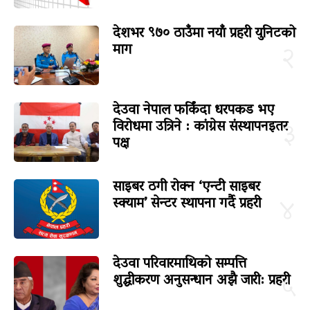
देशभर ९७० ठाउँमा नयाँ प्रहरी युनिटको
माग
२
देउवा नेपाल फर्किंदा धरपकड भए
विरोधमा उत्रिने : कांग्रेस संस्थापनइतर
३
पक्ष
साइबर ठगी रोक्न ‘एन्टी साइबर
स्क्याम’ सेन्टर स्थापना गर्दै प्रहरी
४
देउवा परिवारमाथिको सम्पत्ति
शुद्धीकरण अनुसन्धान अझै जारी: प्रहरी
५