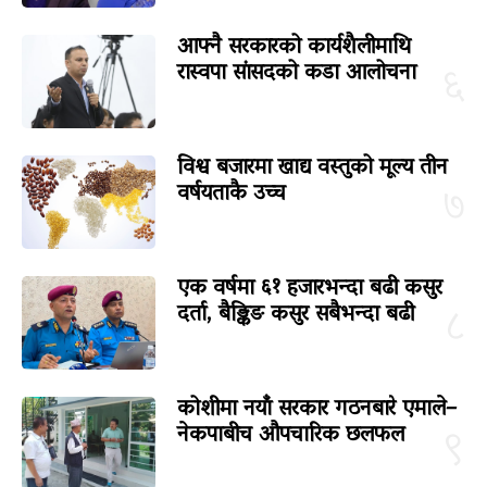
आफ्नै सरकारको कार्यशैलीमाथि
रास्वपा सांसदको कडा आलोचना
६
विश्व बजारमा खाद्य वस्तुको मूल्य तीन
वर्षयताकै उच्च
७
एक वर्षमा ६१ हजारभन्दा बढी कसुर
दर्ता, बैङ्किङ कसुर सबैभन्दा बढी
८
कोशीमा नयाँ सरकार गठनबारे एमाले–
नेकपाबीच औपचारिक छलफल
९