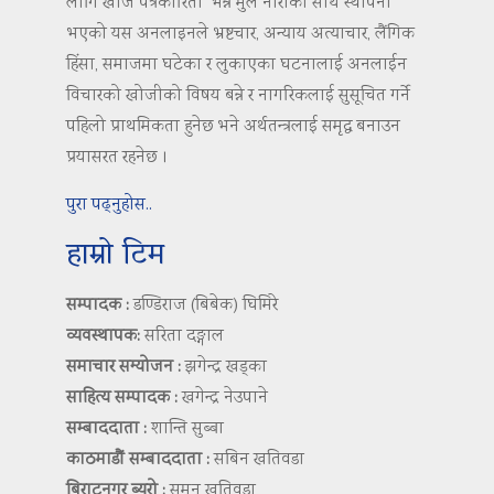
लागि खोज पत्रकारिता’ भन्ने मुल नाराका साथ स्थापना
भएको यस अनलाइनले भ्रष्टचार, अन्याय अत्याचार, लैंगिक
हिंसा, समाजमा घटेका र लुकाएका घटनालाई अनलाईन
विचारको खोजीको विषय बन्ने र नागरिकलाई सुसूचित गर्ने
पहिलो प्राथमिकता हुनेछ भने अर्थतन्त्रलाई समृद्ध बनाउन
प्रयासरत रहनेछ ।
पुरा पढ्नुहोस..
हाम्रो टिम
सम्पादक :
डण्डिराज (बिबेक) घिमिरे
व्यवस्थापक:
सरिता दङ्गाल
समाचार सम्योजन :
झगेन्द्र खड्का
साहित्य सम्पादक :
खगेन्द्र नेउपाने
सम्बाददाता :
शान्ति सुब्बा
काठमाडौं सम्बाददाता :
सबिन खतिवडा
बिराटनगर ब्युरो :
सुमन खतिवडा