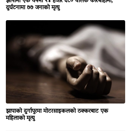
झापामा एक वर्षमा २४ हजार ६८० चालक कारबाहीमा,
दुर्घटनामा ७७ जनाको मृत्यु
झापाको दुर्गापुरमा मोटरसाइकलको ठक्करबाट एक
महिलाको मृत्यु