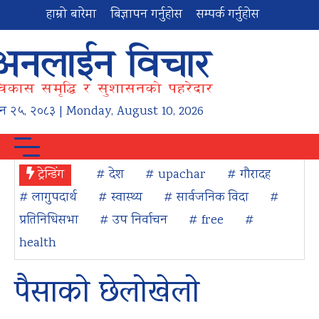
हाम्रो बारेमा
बिज्ञापन गर्नुहोस
सम्पर्क गर्नुहोस
न
२५
,
२०८३
| Monday, August 10, 2026
ट्रेन्डिंग
# देश
# upachar
# गौरादह
# लागुपदार्थ
# स्वास्थ्य
# सार्वजनिक विदा
#
प्रतिनिधिसभा
# उप निर्वाचन
# free
#
health
पैसाको छेलोखेलो