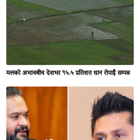
मलको अभावबीच देशभर ९५.५ प्रतिशत धान रोपाइँ सम्पन्न