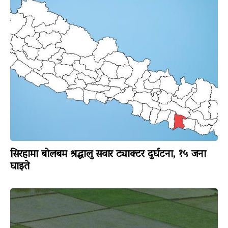
सिरहामा बोलबम श्रद्धालु सवार ट्याक्टर दुर्घटना, १५ जना
घाइते