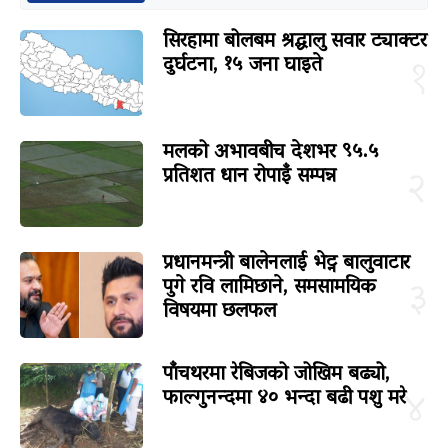
सिरहामा बोलबम श्रद्धालु सवार ट्याक्टर
दुर्घटना, १५ जना घाइते
१
मलको अभावबीच देशभर ९५.५
प्रतिशत धान रोपाइँ सम्पन्न
२
प्रधानमन्त्री बालेनलाई भेट्न बालुवाटार
पुगे रवि लामिछाने, समसामयिक
३
विषयमा छलफल
पाँचथरमा रेबिजको जोखिम बढ्यो,
फाल्गुनन्दमा ४० भन्दा बढी पशु मरे
४