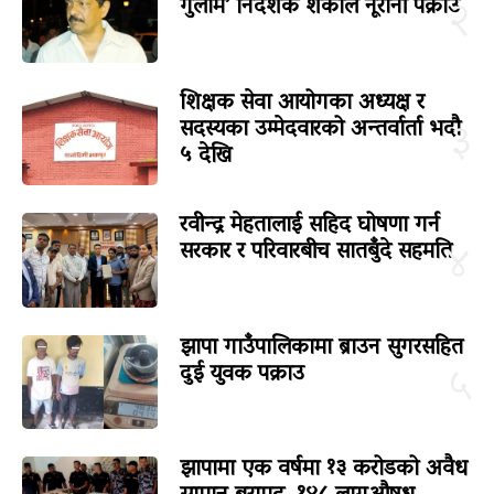
गुलाम’ निर्देशक शकील नूरानी पक्राउ
२
शिक्षक सेवा आयोगका अध्यक्ष र
सदस्यका उम्मेदवारको अन्तर्वार्ता भदौ
३
५ देखि
रवीन्द्र मेहतालाई सहिद घोषणा गर्न
सरकार र परिवारबीच सातबुँदे सहमति
४
झापा गाउँपालिकामा ब्राउन सुगरसहित
दुई युवक पक्राउ
५
झापामा एक वर्षमा १३ करोडको अवैध