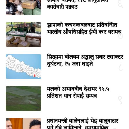
सामान बरामद, १४८ लागुऔषध
६
कारोबारी पक्राउ
झापाको कचनकवलबाट प्रतिबन्धित
भारतीय औषधिसहित ईभी कार बरामद
७
सिरहामा बोलबम श्रद्धालु सवार ट्याक्टर
दुर्घटना, १५ जना घाइते
८
मलको अभावबीच देशभर ९५.५
प्रतिशत धान रोपाइँ सम्पन्न
९
प्रधानमन्त्री बालेनलाई भेट्न बालुवाटार
पुगे रवि लामिछाने, समसामयिक