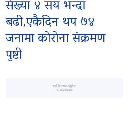
संख्या ४ सय भन्दा
बढी,एकैदिन थप ७४
जनामा कोरोना संक्रमण
पुष्टी