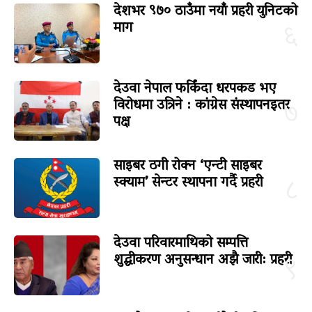
देशभर ९७० ठाउँमा नयाँ प्रहरी युनिटको
माग
६
देउवा नेपाल फर्किंदा धरपकड भए
विरोधमा उत्रिने : कांग्रेस संस्थापनइतर
७
पक्ष
साइबर ठगी रोक्न ‘एन्टी साइबर
स्क्याम’ सेन्टर स्थापना गर्दै प्रहरी
८
देउवा परिवारमाथिको सम्पत्ति
शुद्धीकरण अनुसन्धान अझै जारी: प्रहरी
९