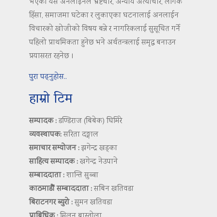
भएको यस अनलाइनले भ्रष्टचार, अन्याय अत्याचार, लैंगिक
हिंसा, समाजमा घटेका र लुकाएका घटनालाई अनलाईन
विचारको खोजीको विषय बन्ने र नागरिकलाई सुसूचित गर्ने
पहिलो प्राथमिकता हुनेछ भने अर्थतन्त्रलाई समृद्ध बनाउन
प्रयासरत रहनेछ ।
पुरा पढ्नुहोस..
हाम्रो टिम
सम्पादक :
डण्डिराज (बिबेक) घिमिरे
व्यवस्थापक:
सरिता दङ्गाल
समाचार सम्योजन :
झगेन्द्र खड्का
साहित्य सम्पादक :
खगेन्द्र नेउपाने
सम्बाददाता :
शान्ति सुब्बा
काठमाडौं सम्बाददाता :
सबिन खतिवडा
बिराटनगर ब्युरो :
सुमन खतिवडा
प्राबिधिक :
मिलन बास्तोला