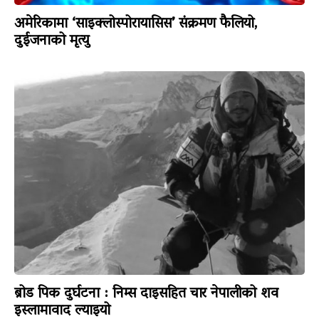
अमेरिकामा ‘साइक्लोस्पोरायासिस’ संक्रमण फैलियो,
दुईजनाको मृत्यु
ब्रोड पिक दुर्घटना : निम्स दाइसहित चार नेपालीको शव
इस्लामावाद ल्याइयो