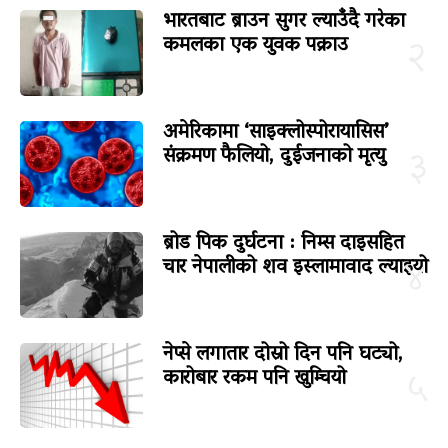
भारतबाट ब्राउन सुगर ल्याउँदै गरेका
कमलका एक युवक पक्राउ
२
अमेरिकामा ‘साइक्लोस्पोरायासिस’
संक्रमण फैलियो, दुईजनाको मृत्यु
३
ब्रोड पिक दुर्घटना : निम्स दाइसहित
चार नेपालीको शव इस्लामावाद ल्याइयो
४
नेप्से लगातार दोस्रो दिन पनि घट्यो,
कारोबार रकम पनि खुम्चियो
५