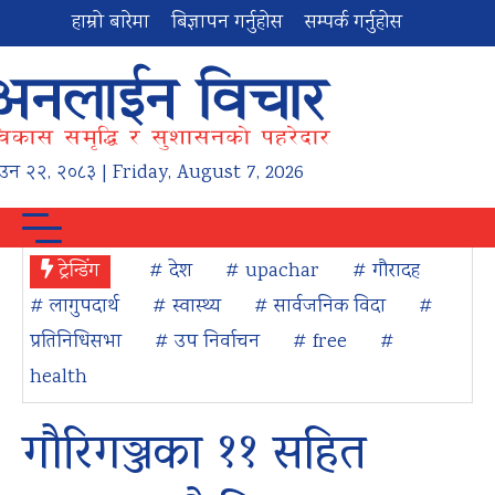
हाम्रो बारेमा
बिज्ञापन गर्नुहोस
सम्पर्क गर्नुहोस
ाउन
२२
,
२०८३
| Friday, August 7, 2026
ट्रेन्डिंग
# देश
# upachar
# गौरादह
# लागुपदार्थ
# स्वास्थ्य
# सार्वजनिक विदा
#
प्रतिनिधिसभा
# उप निर्वाचन
# free
#
health
गौरिगञ्जका ११ सहित