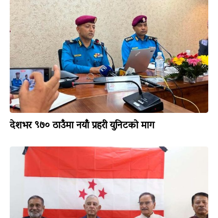
देशभर ९७० ठाउँमा नयाँ प्रहरी युनिटको माग