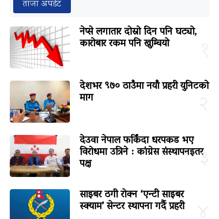
ताजा अपडेट
नेप्से लगातार दोस्रो दिन पनि घट्यो,
कारोबार रकम पनि खुम्चियो
१
देशभर ९७० ठाउँमा नयाँ प्रहरी युनिटको
माग
२
देउवा नेपाल फर्किंदा धरपकड भए
विरोधमा उत्रिने : कांग्रेस संस्थापनइतर
३
पक्ष
साइबर ठगी रोक्न ‘एन्टी साइबर
स्क्याम’ सेन्टर स्थापना गर्दै प्रहरी
४