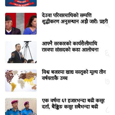
देउवा परिवारमाथिको सम्पत्ति
शुद्धीकरण अनुसन्धान अझै जारी: प्रहरी
५
आफ्नै सरकारको कार्यशैलीमाथि
रास्वपा सांसदको कडा आलोचना
६
विश्व बजारमा खाद्य वस्तुको मूल्य तीन
वर्षयताकै उच्च
७
एक वर्षमा ६१ हजारभन्दा बढी कसुर
दर्ता, बैङ्किङ कसुर सबैभन्दा बढी
८