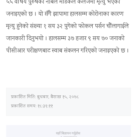
५५ वर्षिय पुरुषको नोबेल मेडिकल कलेजमा मृत्यु भएको
जनाइएको छ । यो सँगै झापामा हालसम्म कोरोनाका कारण
मृत्यु हुनेको संख्या १ सय ३२ पुगेको फोकल पर्सन चौंलागाईले
जानकारी दिनुभयो । हालसम्म ३७ हजार ९ सय ७० जनाको
पीसीआर परीक्षणबाट स्वाब संकलन गरिएको जनाइएको छ ।
प्रकाशित मिति:
बुधबार, बैशाख १५, २०७८
प्रकाशित समय: १८:३९:११