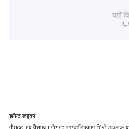
झगेन्द्र खड्का
गौरादह, १४ वैशाख ।
गौरादह नगरपालिकाका भित्री सडकहरु यस 