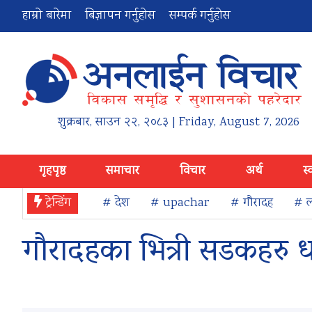
हाम्रो बारेमा
बिज्ञापन गर्नुहोस
सम्पर्क गर्नुहोस
शुक्रबार
,
साउन
२२
,
२०८३
| Friday, August 7, 2026
गृहपृष्ठ
समाचार
विचार
अर्थ
स्
ट्रेन्डिंग
# देश
# upachar
# गौरादह
# ल
गौरादहका भित्री सडकहरु ध