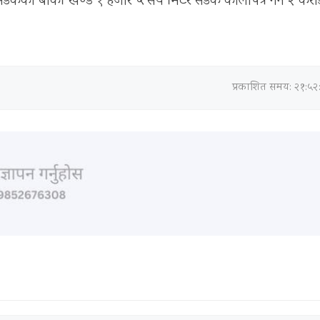
डकको बाँकी खण्ड १ हजार ५ सय मिटर सडक कालोपत्र गर्न २ करो
प्रकाशित समय: २१:५२