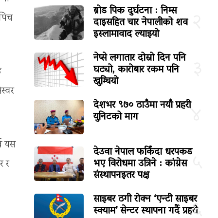
ब्रोड पिक दुर्घटना : निम्स
२
 पिच
दाइसहित चार नेपालीको शव
इस्लामावाद ल्याइयो
नेप्से लगातार दोस्रो दिन पनि
३
घट्यो, कारोबार रकम पनि
४
खुम्चियो
स्वर
देशभर ९७० ठाउँमा नयाँ प्रहरी
४
युनिटको माग
्ब यस
देउवा नेपाल फर्किंदा धरपकड
५
भए विरोधमा उत्रिने : कांग्रेस
र र
संस्थापनइतर पक्ष
साइबर ठगी रोक्न ‘एन्टी साइबर
६
स्क्याम’ सेन्टर स्थापना गर्दै प्रहरी