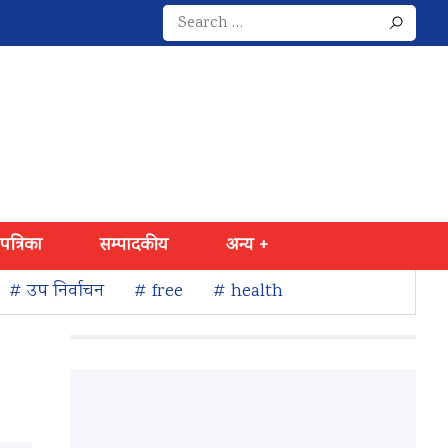
Search
for:
 पत्रिका
सम्पादकीय
अन्य +
# उप निर्वाचन
# free
# health