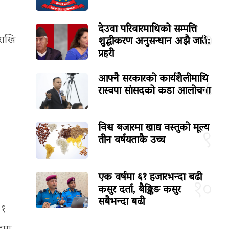
देउवा परिवारमाथिको सम्पत्ति
७
शुद्धीकरण अनुसन्धान अझै जारी:
 राखि
प्रहरी
आफ्नै सरकारको कार्यशैलीमाथि
८
रास्वपा सांसदको कडा आलोचना
विश्व बजारमा खाद्य वस्तुको मूल्य
९
तीन वर्षयताकै उच्च
एक वर्षमा ६१ हजारभन्दा बढी
१०
कसुर दर्ता, बैङ्किङ कसुर
सबैभन्दा बढी
 १