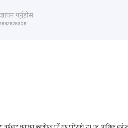
बर्षबाट धमाधम कालोपत्र गर्ने सुरु गरिएको छ। गत आर्थिक बर्षहर