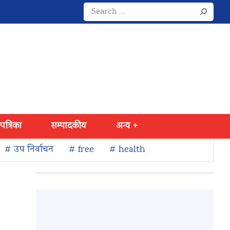
Search
for:
 पत्रिका
सम्पादकीय
अन्य +
# उप निर्वाचन
# free
# health