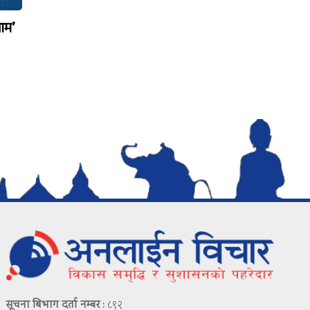
ाम’
सूचना बिभाग दर्ता नम्बर :
८९२