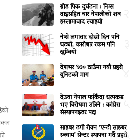
ब्रोड पिक दुर्घटना : निम्स
२
दाइसहित चार नेपालीको शव
इस्लामावाद ल्याइयो
नेप्से लगातार दोस्रो दिन पनि
३
घट्यो, कारोबार रकम पनि
खुम्चियो
देशभर ९७० ठाउँमा नयाँ प्रहरी
४
युनिटको माग
देउवा नेपाल फर्किंदा धरपकड
५
भए विरोधमा उत्रिने : कांग्रेस
हेको
संस्थापनइतर पक्ष
 फोकल
साइबर ठगी रोक्न ‘एन्टी साइबर
६
स्क्याम’ सेन्टर स्थापना गर्दै प्रहरी
को