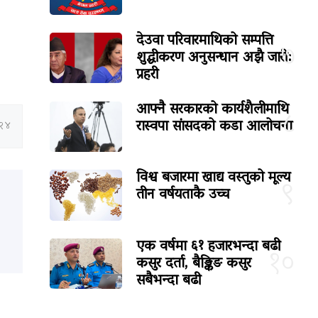
देउवा परिवारमाथिको सम्पत्ति
७
शुद्धीकरण अनुसन्धान अझै जारी:
प्रहरी
आफ्नै सरकारको कार्यशैलीमाथि
८
रास्वपा सांसदको कडा आलोचना
:२४
विश्व बजारमा खाद्य वस्तुको मूल्य
९
तीन वर्षयताकै उच्च
एक वर्षमा ६१ हजारभन्दा बढी
१०
कसुर दर्ता, बैङ्किङ कसुर
सबैभन्दा बढी