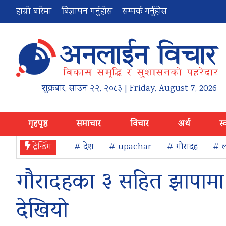
हाम्रो बारेमा
बिज्ञापन गर्नुहोस
सम्पर्क गर्नुहोस
शुक्रबार
,
साउन
२२
,
२०८३
| Friday, August 7, 2026
गृहपृष्ठ
समाचार
विचार
अर्थ
स्
ट्रेन्डिंग
# देश
# upachar
# गौरादह
# ल
गौरादहका ३ सहित झापामा 
देखियो