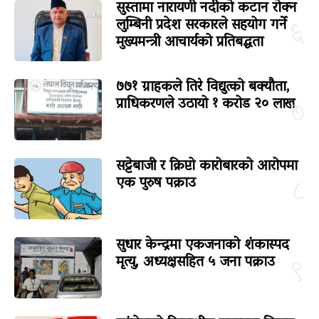
सुस्तामा नारायणी नदीको कटान रोक्न
लुम्बिनी प्रदेश सरकारले सहयोग गर्ने
६
मुख्यमन्त्री आचार्यको प्रतिबद्धता
७७१ ग्राहकले तिरे विद्युत्को बक्यौता,
प्राधिकरणले उठायो १ करोड २० लाख
७
सट्टेबाजी र क्रिप्टो कारोबारको आरोपमा
एक पुरुष पक्राउ
८
सुधार केन्द्रमा एकजनाको शंकास्पद
मृत्यु, अध्यक्षसहित ५ जना पक्राउ
९