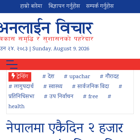
हाम्रो बारेमा
बिज्ञापन गर्नुहोस
सम्पर्क गर्नुहोस
ाउन
२४
,
२०८३
| Sunday, August 9, 2026
ट्रेन्डिंग
# देश
# upachar
# गौरादह
# लागुपदार्थ
# स्वास्थ्य
# सार्वजनिक विदा
#
प्रतिनिधिसभा
# उप निर्वाचन
# free
#
health
नेपालमा एकैदिन २ हजार