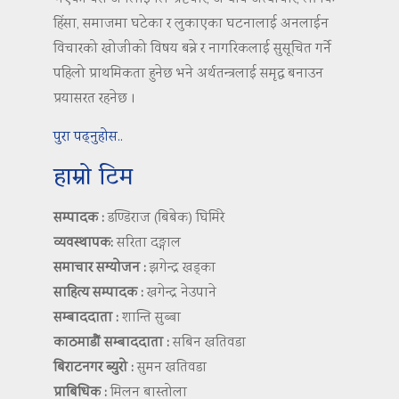
हिंसा, समाजमा घटेका र लुकाएका घटनालाई अनलाईन
विचारको खोजीको विषय बन्ने र नागरिकलाई सुसूचित गर्ने
पहिलो प्राथमिकता हुनेछ भने अर्थतन्त्रलाई समृद्ध बनाउन
प्रयासरत रहनेछ ।
पुरा पढ्नुहोस..
हाम्रो टिम
सम्पादक :
डण्डिराज (बिबेक) घिमिरे
व्यवस्थापक:
सरिता दङ्गाल
समाचार सम्योजन :
झगेन्द्र खड्का
साहित्य सम्पादक :
खगेन्द्र नेउपाने
सम्बाददाता :
शान्ति सुब्बा
काठमाडौं सम्बाददाता :
सबिन खतिवडा
बिराटनगर ब्युरो :
सुमन खतिवडा
प्राबिधिक :
मिलन बास्तोला