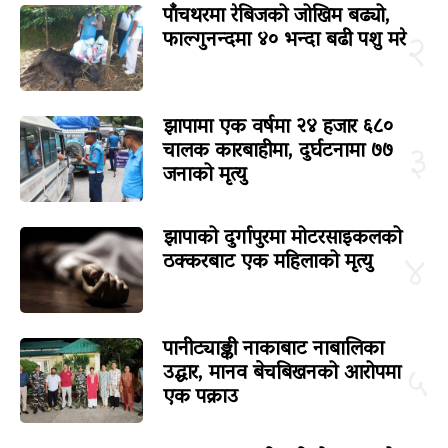
पाँचथरमा रेबिजको जोखिम बढ्यो,
फाल्गुनन्दमा ४० भन्दा बढी पशु मरे
२
झापामा एक वर्षमा २४ हजार ६८०
चालक कारबाहीमा, दुर्घटनामा ७७
३
जनाको मृत्यु
झापाको दुर्गापुरमा मोटरसाइकलको
ठक्करबाट एक महिलाको मृत्यु
४
पानीट्याङ्की नाकाबाट नाबालिका
उद्धार, मानव बेचबिखनको आरोपमा
५
एक पक्राउ