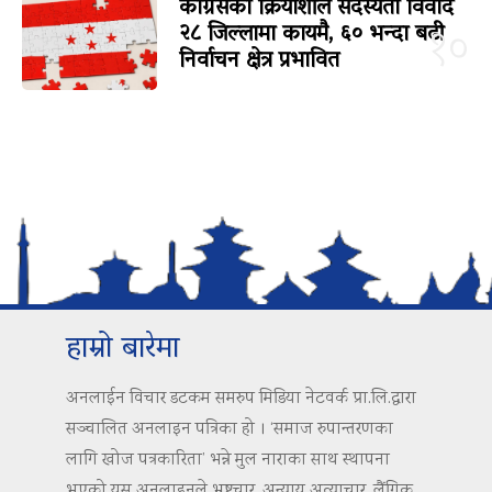
कांग्रेसको क्रियाशील सदस्यता विवाद
२८ जिल्लामा कायमै, ६० भन्दा बढी
१०
निर्वाचन क्षेत्र प्रभावित
हाम्रो बारेमा
अनलाईन विचार डटकम समरुप मिडिया नेटवर्क प्रा.लि.द्वारा
सञ्चालित अनलाइन पत्रिका हो । ‘समाज रुपान्तरणका
लागि खोज पत्रकारिता’ भन्ने मुल नाराका साथ स्थापना
भएको यस अनलाइनले भ्रष्टचार, अन्याय अत्याचार, लैंगिक