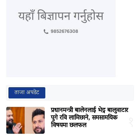
ताजा अपडेट
प्रधानमन्त्री बालेनलाई भेट्न बालुवाटार
पुगे रवि लामिछाने, समसामयिक
१
विषयमा छलफल