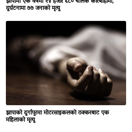
झापामा एक वर्षमा २४ हजार ६८० चालक कारबाहीमा,
दुर्घटनामा ७७ जनाको मृत्यु
झापाको दुर्गापुरमा मोटरसाइकलको ठक्करबाट एक
महिलाको मृत्यु