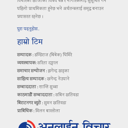
विचारको खोजीको विषय बन्ने र नागरिकलाई सुसूचित गर्ने
पहिलो प्राथमिकता हुनेछ भने अर्थतन्त्रलाई समृद्ध बनाउन
प्रयासरत रहनेछ ।
पुरा पढ्नुहोस..
हाम्रो टिम
सम्पादक :
डण्डिराज (बिबेक) घिमिरे
व्यवस्थापक:
सरिता दङ्गाल
समाचार सम्योजन :
झगेन्द्र खड्का
साहित्य सम्पादक :
खगेन्द्र नेउपाने
सम्बाददाता :
शान्ति सुब्बा
काठमाडौं सम्बाददाता :
सबिन खतिवडा
बिराटनगर ब्युरो :
सुमन खतिवडा
प्राबिधिक :
मिलन बास्तोला