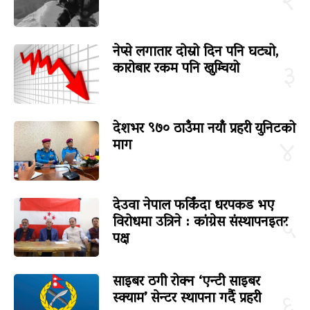
२
नेप्से लगातार दोस्रो दिन पनि घट्यो,
कारोबार रकम पनि खुम्चियो
३
देशभर ९७० ठाउँमा नयाँ प्रहरी युनिटको
माग
४
देउवा नेपाल फर्किंदा धरपकड भए
विरोधमा उत्रिने : कांग्रेस संस्थापनइतर
५
पक्ष
साइबर ठगी रोक्न ‘एन्टी साइबर
स्क्याम’ सेन्टर स्थापना गर्दै प्रहरी
६