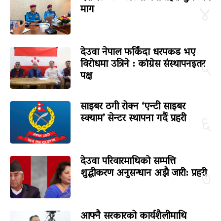
माग
४
देउवा नेपाल फर्किंदा धरपकड भए
विरोधमा उत्रिने : कांग्रेस संस्थापनइतर
५
पक्ष
साइबर ठगी रोक्न ‘एन्टी साइबर
स्क्याम’ सेन्टर स्थापना गर्दै प्रहरी
६
देउवा परिवारमाथिको सम्पत्ति
शुद्धीकरण अनुसन्धान अझै जारी: प्रहरी
७
आफ्नै सरकारको कार्यशैलीमाथि