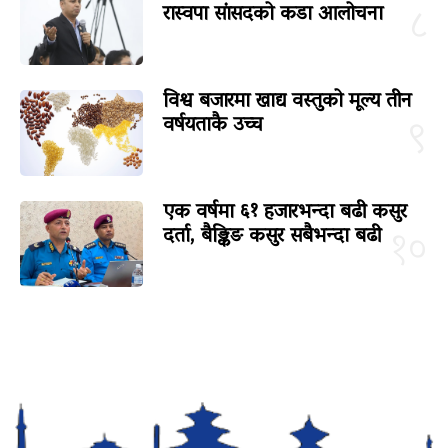
रास्वपा सांसदको कडा आलोचना
८
विश्व बजारमा खाद्य वस्तुको मूल्य तीन
वर्षयताकै उच्च
९
एक वर्षमा ६१ हजारभन्दा बढी कसुर
दर्ता, बैङ्किङ कसुर सबैभन्दा बढी
१०