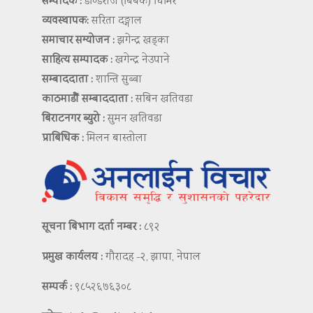
सम्पादक :
डण्डिराज (बिबेक) घिमिरे
व्यवस्थापक:
सरिता दङ्गाल
समाचार सम्योजन :
झगेन्द्र खड्का
साहित्य सम्पादक :
खगेन्द्र नेउपाने
सम्बाददाता :
शान्ति सुब्बा
काठमाडौं सम्बाददाता :
सबिन खतिवडा
बिराटनगर ब्युरो :
सुमन खतिवडा
प्राबिधिक :
मिलन बास्तोला
सूचना बिभाग दर्ता नम्बर :
८९२
प्रमुख कार्यलय :
गौरादह -२, झापा, नेपाल
सम्पर्क :
९८५२६७६३०८