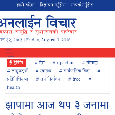
हाम्रो बारेमा
बिज्ञापन गर्नुहोस
सम्पर्क गर्नुहोस
ाउन
२२
,
२०८३
| Friday, August 7, 2026
ट्रेन्डिंग
# देश
# upachar
# गौरादह
# लागुपदार्थ
# स्वास्थ्य
# सार्वजनिक विदा
#
प्रतिनिधिसभा
# उप निर्वाचन
# free
#
health
झापामा आज थप ३ जनामा