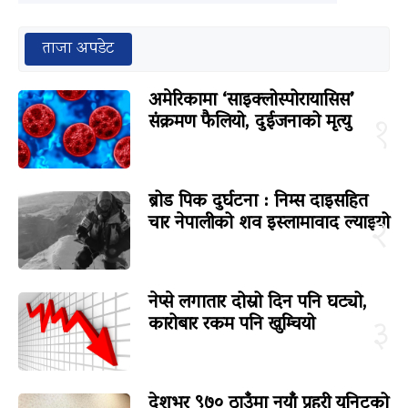
ताजा अपडेट
अमेरिकामा ‘साइक्लोस्पोरायासिस’
संक्रमण फैलियो, दुईजनाको मृत्यु
१
ब्रोड पिक दुर्घटना : निम्स दाइसहित
चार नेपालीको शव इस्लामावाद ल्याइयो
२
नेप्से लगातार दोस्रो दिन पनि घट्यो,
कारोबार रकम पनि खुम्चियो
३
देशभर ९७० ठाउँमा नयाँ प्रहरी युनिटको