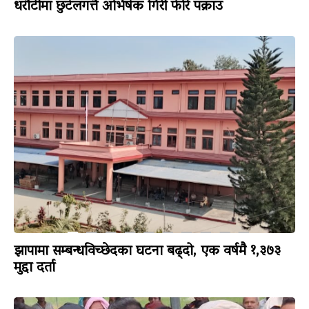
धरौटीमा छुटेलगत्तै अभिषेक गिरी फेरि पक्राउ
झापामा सम्बन्धविच्छेदका घटना बढ्दो, एक वर्षमै १,३७३
मुद्दा दर्ता