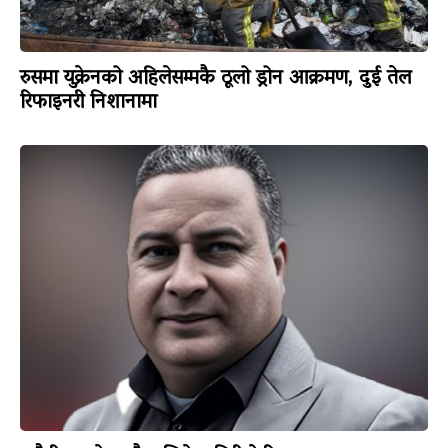
रुसमा युक्रेनको अहिलेसम्मकै ठूलो ड्रोन आक्रमण, दुई तेल
रिफाइनरी निशानामा