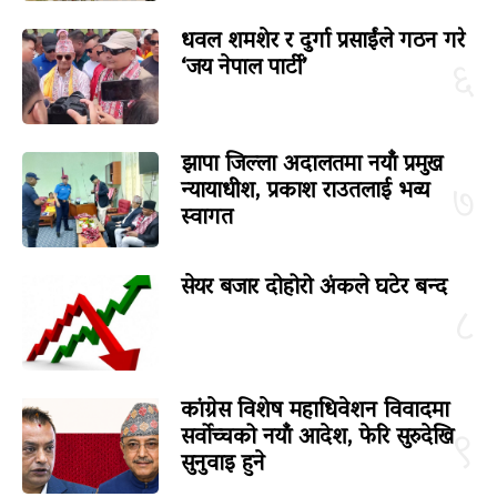
धवल शमशेर र दुर्गा प्रसाईंले गठन गरे
‘जय नेपाल पार्टी’
६
झापा जिल्ला अदालतमा नयाँ प्रमुख
न्यायाधीश, प्रकाश राउतलाई भव्य
७
स्वागत
सेयर बजार दोहोरो अंकले घटेर बन्द
८
कांग्रेस विशेष महाधिवेशन विवादमा
सर्वोच्चको नयाँ आदेश, फेरि सुरुदेखि
९
सुनुवाइ हुने