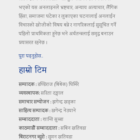
भएको यस अनलाइनले भ्रष्टचार, अन्याय अत्याचार, लैंगिक
हिंसा, समाजमा घटेका र लुकाएका घटनालाई अनलाईन
विचारको खोजीको विषय बन्ने र नागरिकलाई सुसूचित गर्ने
पहिलो प्राथमिकता हुनेछ भने अर्थतन्त्रलाई समृद्ध बनाउन
प्रयासरत रहनेछ ।
पुरा पढ्नुहोस..
हाम्रो टिम
सम्पादक :
डण्डिराज (बिबेक) घिमिरे
व्यवस्थापक:
सरिता दङ्गाल
समाचार सम्योजन :
झगेन्द्र खड्का
साहित्य सम्पादक :
खगेन्द्र नेउपाने
सम्बाददाता :
शान्ति सुब्बा
काठमाडौं सम्बाददाता :
सबिन खतिवडा
बिराटनगर ब्युरो :
सुमन खतिवडा