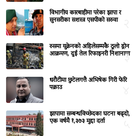
विभागीय कारबाहीमा परेका झापा र
सुनसरीका सशस्त्र एसपीको सरुवा
२
रुसमा युक्रेनको अहिलेसम्मकै ठूलो ड्रोन
आक्रमण, दुई तेल रिफाइनरी निशानामा
३
धरौटीमा छुटेलगत्तै अभिषेक गिरी फेरि
पक्राउ
४
झापामा सम्बन्धविच्छेदका घटना बढ्दो,
एक वर्षमै १,३७३ मुद्दा दर्ता
५