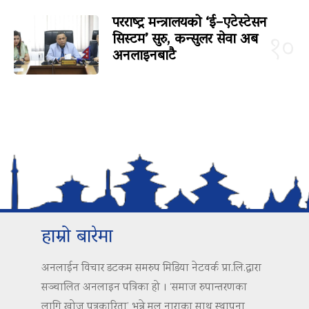
परराष्ट्र मन्त्रालयको ‘ई–एटेस्टेसन
सिस्टम’ सुरु, कन्सुलर सेवा अब
१०
अनलाइनबाटै
हाम्रो बारेमा
अनलाईन विचार डटकम समरुप मिडिया नेटवर्क प्रा.लि.द्वारा
सञ्चालित अनलाइन पत्रिका हो । ‘समाज रुपान्तरणका
लागि खोज पत्रकारिता’ भन्ने मुल नाराका साथ स्थापना