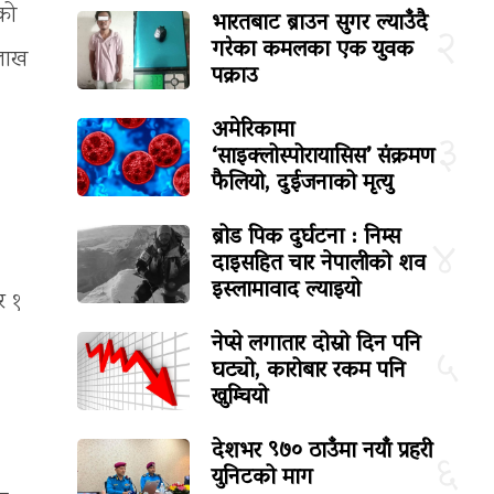
को
भारतबाट ब्राउन सुगर ल्याउँदै
२
गरेका कमलका एक युवक
 लाख
पक्राउ
अमेरिकामा
३
‘साइक्लोस्पोरायासिस’ संक्रमण
फैलियो, दुईजनाको मृत्यु
ब्रोड पिक दुर्घटना : निम्स
४
दाइसहित चार नेपालीको शव
इस्लामावाद ल्याइयो
र १
नेप्से लगातार दोस्रो दिन पनि
५
घट्यो, कारोबार रकम पनि
खुम्चियो
देशभर ९७० ठाउँमा नयाँ प्रहरी
६
युनिटको माग