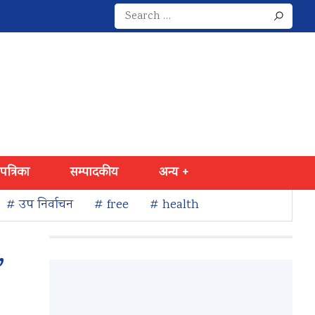
Search
for:
 पत्रिका
सम्पादकीय
अन्य +
# उप निर्वाचन
# free
# health
,