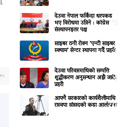
यु
देउवा नेपाल फर्किंदा धरपकड
७
भए विरोधमा उत्रिने : कांग्रेस
संस्थापनइतर पक्ष
साइबर ठगी रोक्न ‘एन्टी साइबर
८
स्क्याम’ सेन्टर स्थापना गर्दै प्रहरी
देउवा परिवारमाथिको सम्पत्ति
९
शुद्धीकरण अनुसन्धान अझै जारी:
:४५
प्रहरी
आफ्नै सरकारको कार्यशैलीमाथि
१०
रास्वपा सांसदको कडा आलोचना