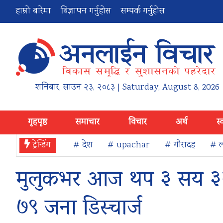
हाम्रो बारेमा
बिज्ञापन गर्नुहोस
सम्पर्क गर्नुहोस
शनिबार
,
साउन
२३
,
२०८३
| Saturday, August 8, 2026
गृहपृष्ठ
समाचार
विचार
अर्थ
स्
ट्रेन्डिंग
# देश
# upachar
# गौरादह
# ल
मुलुकभर आज थप ३ सय ३२ ज
७९ जना डिस्चार्ज