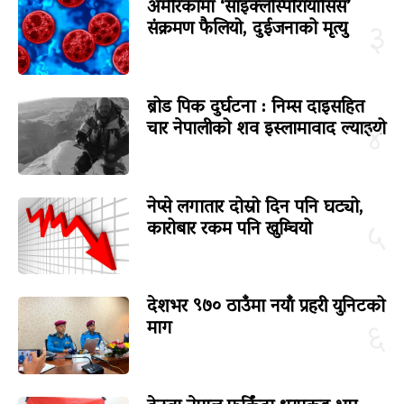
अमेरिकामा ‘साइक्लोस्पोरायासिस’
संक्रमण फैलियो, दुईजनाको मृत्यु
३
ब्रोड पिक दुर्घटना : निम्स दाइसहित
चार नेपालीको शव इस्लामावाद ल्याइयो
४
नेप्से लगातार दोस्रो दिन पनि घट्यो,
कारोबार रकम पनि खुम्चियो
५
देशभर ९७० ठाउँमा नयाँ प्रहरी युनिटको
माग
६