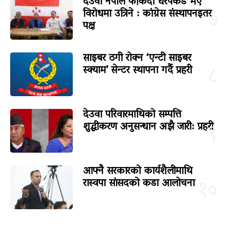
देउवा नेपाल फर्किंदा धरपकड भए
विरोधमा उत्रिने : कांग्रेस संस्थापनइतर
७
पक्ष
साइबर ठगी रोक्न ‘एन्टी साइबर
स्क्याम’ सेन्टर स्थापना गर्दै प्रहरी
८
देउवा परिवारमाथिको सम्पत्ति
शुद्धीकरण अनुसन्धान अझै जारी: प्रहरी
९
आफ्नै सरकारको कार्यशैलीमाथि
रास्वपा सांसदको कडा आलोचना
१०