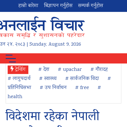
हाम्रो बारेमा
बिज्ञापन गर्नुहोस
सम्पर्क गर्नुहोस
ाउन
२४
,
२०८३
| Sunday, August 9, 2026
ट्रेन्डिंग
# देश
# upachar
# गौरादह
# लागुपदार्थ
# स्वास्थ्य
# सार्वजनिक विदा
#
प्रतिनिधिसभा
# उप निर्वाचन
# free
#
health
विदेशमा रहेका नेपाली