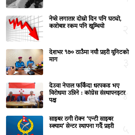
नेप्से लगातार दोस्रो दिन पनि घट्यो,
कारोबार रकम पनि खुम्चियो
२
देशभर ९७० ठाउँमा नयाँ प्रहरी युनिटको
माग
३
देउवा नेपाल फर्किंदा धरपकड भए
विरोधमा उत्रिने : कांग्रेस संस्थापनइतर
४
पक्ष
साइबर ठगी रोक्न ‘एन्टी साइबर
स्क्याम’ सेन्टर स्थापना गर्दै प्रहरी
५