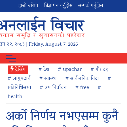
हाम्रो बारेमा
बिज्ञापन गर्नुहोस
सम्पर्क गर्नुहोस
ाउन
२२
,
२०८३
| Friday, August 7, 2026
ट्रेन्डिंग
# देश
# upachar
# गौरादह
# लागुपदार्थ
# स्वास्थ्य
# सार्वजनिक विदा
#
प्रतिनिधिसभा
# उप निर्वाचन
# free
#
health
अर्को निर्णय नभएसम्म कुनै