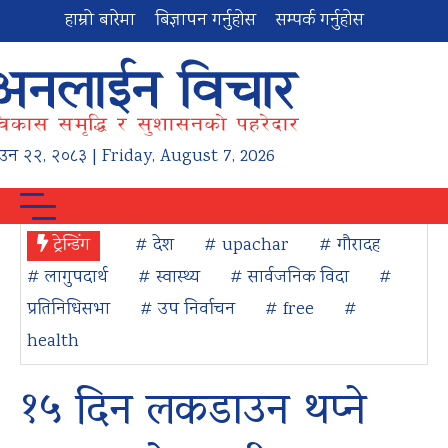
हाम्रो बारेमा
बिज्ञापन गर्नुहोस
सम्पर्क गर्नुहोस
ाउन
२२
,
२०८३
| Friday, August 7, 2026
ट्रेन्डिंग
# देश
# upachar
# गौरादह
# लागुपदार्थ
# स्वास्थ्य
# सार्वजनिक विदा
#
प्रतिनिधिसभा
# उप निर्वाचन
# free
#
health
१५ दिन लकडाउन थप्ने