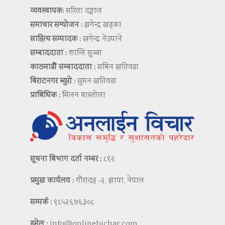
व्यवस्थापक:
सरिता दङ्गाल
समाचार सम्योजन :
झगेन्द्र खड्का
साहित्य सम्पादक :
खगेन्द्र नेउपाने
सम्बाददाता :
शान्ति सुब्बा
काठमाडौं सम्बाददाता :
सबिन खतिवडा
बिराटनगर ब्युरो :
सुमन खतिवडा
प्राबिधिक :
मिलन बास्तोला
सूचना बिभाग दर्ता नम्बर :
८९२
प्रमुख कार्यलय :
गौरादह -२, झापा, नेपाल
सम्पर्क :
९८५२६७६३०८
इमेल :
info@onlinebichar.com