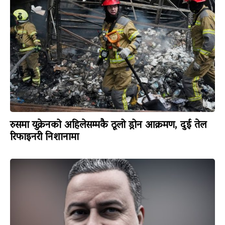
रुसमा युक्रेनको अहिलेसम्मकै ठूलो ड्रोन आक्रमण, दुई तेल
रिफाइनरी निशानामा