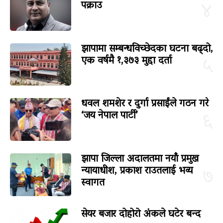
पक्राउ
४
झापामा सम्बन्धविच्छेदका घटना बढ्दो,
एक वर्षमै १,३७३ मुद्दा दर्ता
५
धवल शमशेर र दुर्गा प्रसाईंले गठन गरे
‘जय नेपाल पार्टी’
६
झापा जिल्ला अदालतमा नयाँ प्रमुख
न्यायाधीश, प्रकाश राउतलाई भव्य
७
स्वागत
सेयर बजार दोहोरो अंकले घटेर बन्द