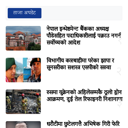
ताजा अपडेट
नेपाल इन्भेष्टमेन्ट बैंकका अध्यक्ष
पाँडेसहित पदाधिकारीलाई पक्राउ नगर्न
१
सर्वोच्चको आदेश
विभागीय कारबाहीमा परेका झापा र
सुनसरीका सशस्त्र एसपीको सरुवा
२
रुसमा युक्रेनको अहिलेसम्मकै ठूलो ड्रोन
आक्रमण, दुई तेल रिफाइनरी निशानामा
३
धरौटीमा छुटेलगत्तै अभिषेक गिरी फेरि