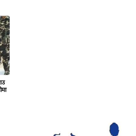
ाउ
ीमा