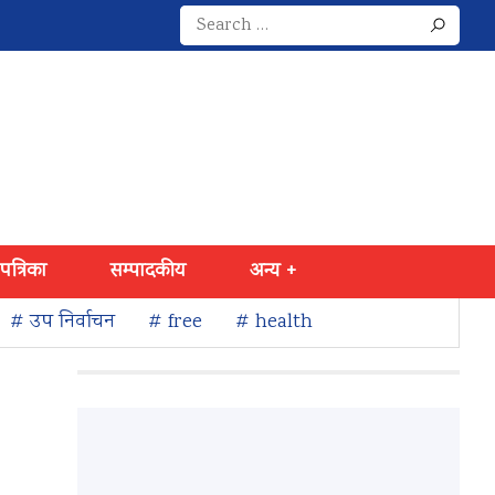
Search
for:
 पत्रिका
सम्पादकीय
अन्य +
# उप निर्वाचन
# free
# health