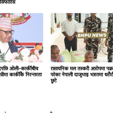
 सिफारिस
ादपछि ओली–कार्कीबीच
रासायनिक मल तस्करी आरोपमा पक्र
त्रीमा कार्कीकै निरन्तरता
परेका नेपाली दाजुभाइ भारतमा धरौट
छुटे