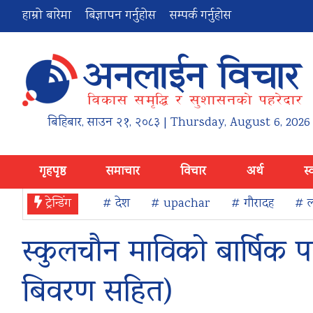
हाम्रो बारेमा
बिज्ञापन गर्नुहोस
सम्पर्क गर्नुहोस
बिहिबार
,
साउन
२१
,
२०८३
| Thursday, August 6, 2026
गृहपृष्ठ
समाचार
विचार
अर्थ
स्
ट्रेन्डिंग
# देश
# upachar
# गौरादह
# ल
स्कुलचौन माविको बार्षिक पर
बिवरण सहित)