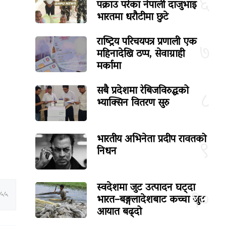
६
पक्राउ परेका नेपाली दाजुभाइ
भारतमा धरौटीमा छुटे
राष्ट्रिय परिचयपत्र प्रणाली एक
७
महिनादेखि ठप्प, सेवाग्राही
मर्कामा
सबै प्रदेशमा रेबिजविरुद्धको
८
भ्याक्सिन वितरण सुरु
भारतीय अभिनेता प्रदीप रावतको
९
निधन
स्वदेशमा जुट उत्पादन घट्दा
१०
:५५
भारत–बङ्गलादेशबाट कच्चा जुट
आयात बढ्दो