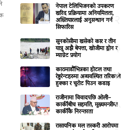
ि
नेपाल टेलिभिजनको उपकरण
खरिद प्रक्रियामा अनियमितता,
िक
२
अख्तियारलाई अनुसन्धान गर्न
सिफारिस
सुनकोसीमा खसेको कार र तीन
३
यात्रु अझै बेपत्ता, खोजीमा ड्रोन र
म्याग्नेट प्रयोग
काठमाडौंभित्रका होटल तथा
४
रेष्टुरेन्टहरुमा अव्यवस्थित तरिकाले
हुक्का र चुरोट पिउन कडाइ
राजीनामा विवादपछि ओली–
५
कार्कीबीच सहमति, मुख्यमन्त्रीमा
कार्कीकै निरन्तरता
रासायनिक मल तस्करी आरोपमा