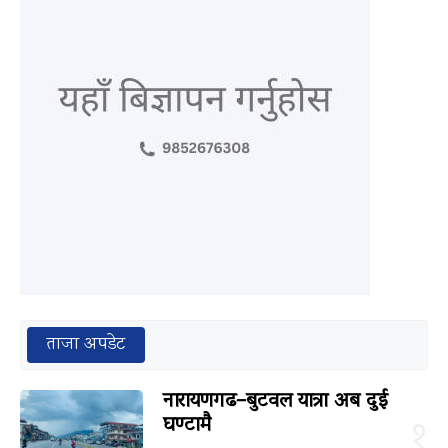
ताजा अपडेट
नारायणगढ–बुटवल यात्रा अब दुई
घण्टामै
१