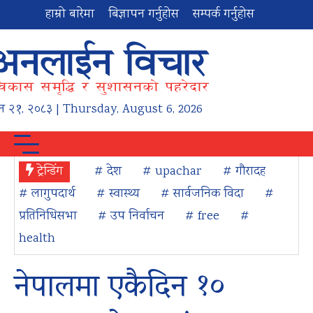
हाम्रो बारेमा
बिज्ञापन गर्नुहोस
सम्पर्क गर्नुहोस
न
२१
,
२०८३
| Thursday, August 6, 2026
ट्रेन्डिंग
# देश
# upachar
# गौरादह
# लागुपदार्थ
# स्वास्थ्य
# सार्वजनिक विदा
#
प्रतिनिधिसभा
# उप निर्वाचन
# free
#
health
नेपालमा एकैदिन १०