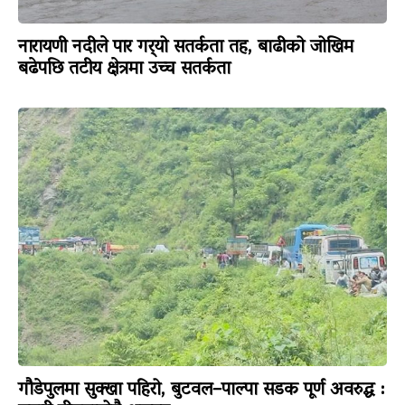
नारायणी नदीले पार गर्‍यो सतर्कता तह, बाढीको जोखिम
बढेपछि तटीय क्षेत्रमा उच्च सतर्कता
गौडेपुलमा सुक्खा पहिरो, बुटवल–पाल्पा सडक पूर्ण अवरुद्ध :