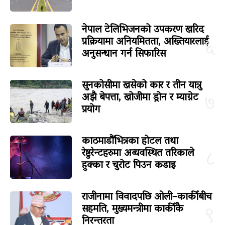
नेपाल टेलिभिजनको उपकरण खरिद
प्रक्रियामा अनियमितता, अख्तियारलाई
६
अनुसन्धान गर्न सिफारिस
सुनकोसीमा खसेको कार र तीन यात्रु
अझै बेपत्ता, खोजीमा ड्रोन र म्याग्नेट
७
प्रयोग
काठमाडौंभित्रका होटल तथा
रेष्टुरेन्टहरुमा अव्यवस्थित तरिकाले
८
हुक्का र चुरोट पिउन कडाइ
राजीनामा विवादपछि ओली–कार्कीबीच
सहमति, मुख्यमन्त्रीमा कार्कीकै
९
निरन्तरता