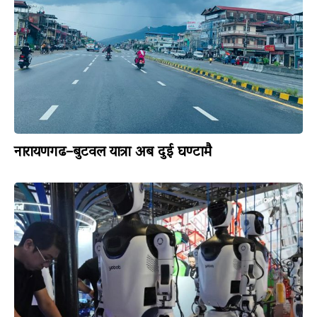
नारायणगढ–बुटवल यात्रा अब दुई घण्टामै