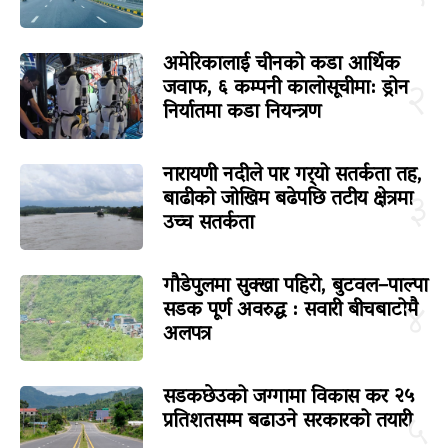
अमेरिकालाई चीनको कडा आर्थिक
जवाफ, ६ कम्पनी कालोसूचीमा: ड्रोन
२
निर्यातमा कडा नियन्त्रण
नारायणी नदीले पार गर्‍यो सतर्कता तह,
बाढीको जोखिम बढेपछि तटीय क्षेत्रमा
३
उच्च सतर्कता
गौडेपुलमा सुक्खा पहिरो, बुटवल–पाल्पा
सडक पूर्ण अवरुद्ध : सवारी बीचबाटोमै
४
अलपत्र
सडकछेउको जग्गामा विकास कर २५
प्रतिशतसम्म बढाउने सरकारको तयारी
५