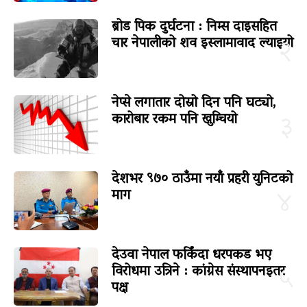
ब्रोड पिक दुर्घटना : निम्स दाइसहित
चार नेपालीको शव इस्लामावाद ल्याइयो
२
नेप्से लगातार दोस्रो दिन पनि घट्यो,
कारोबार रकम पनि खुम्चियो
३
देशभर ९७० ठाउँमा नयाँ प्रहरी युनिटको
माग
४
देउवा नेपाल फर्किंदा धरपकड भए
विरोधमा उत्रिने : कांग्रेस संस्थापनइतर
५
पक्ष