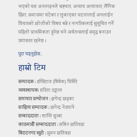
भएको यस अनलाइनले भ्रष्टचार, अन्याय अत्याचार, लैंगिक
हिंसा, समाजमा घटेका र लुकाएका घटनालाई अनलाईन
विचारको खोजीको विषय बन्ने र नागरिकलाई सुसूचित गर्ने
पहिलो प्राथमिकता हुनेछ भने अर्थतन्त्रलाई समृद्ध बनाउन
प्रयासरत रहनेछ ।
पुरा पढ्नुहोस..
हाम्रो टिम
सम्पादक :
डण्डिराज (बिबेक) घिमिरे
व्यवस्थापक:
सरिता दङ्गाल
समाचार सम्योजन :
झगेन्द्र खड्का
साहित्य सम्पादक :
खगेन्द्र नेउपाने
सम्बाददाता :
शान्ति सुब्बा
काठमाडौं सम्बाददाता :
सबिन खतिवडा
बिराटनगर ब्युरो :
सुमन खतिवडा