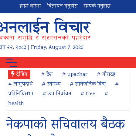
हाम्रो बारेमा
बिज्ञापन गर्नुहोस
सम्पर्क गर्नुहोस
ाउन
२२
,
२०८३
| Friday, August 7, 2026
ट्रेन्डिंग
# देश
# upachar
# गौरादह
# लागुपदार्थ
# स्वास्थ्य
# सार्वजनिक विदा
#
प्रतिनिधिसभा
# उप निर्वाचन
# free
#
health
नेकपाको सचिवालय बैठक