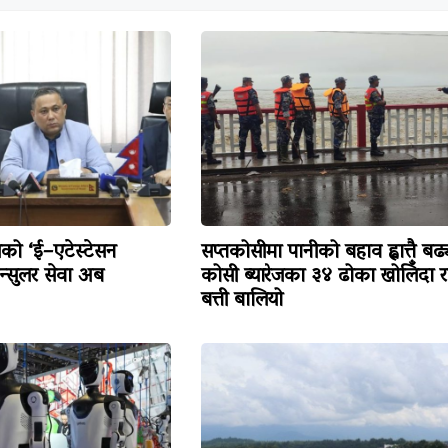
ालयको ‘ई–एटेस्टेसन
सप्तकोसीमा पानीको बहाव ह्वात्तै बढ्
कन्सुलर सेवा अब
कोसी ब्यारेजका ३४ ढोका खोलिँदा र
बत्ती बालियो