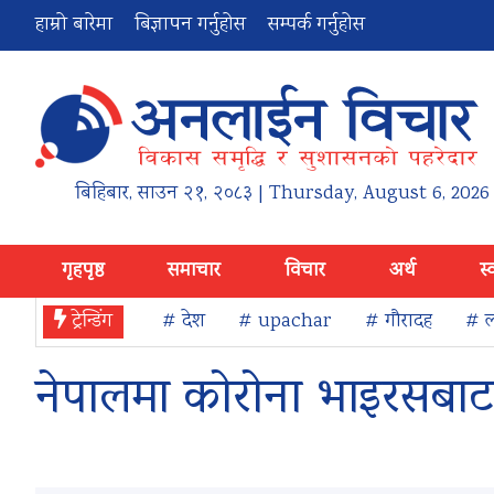
हाम्रो बारेमा
बिज्ञापन गर्नुहोस
सम्पर्क गर्नुहोस
बिहिबार
,
साउन
२१
,
२०८३
| Thursday, August 6, 2026
गृहपृष्ठ
समाचार
विचार
अर्थ
स्
ट्रेन्डिंग
# देश
# upachar
# गौरादह
# ल
नेपालमा कोरोना भाइरसबाट सं