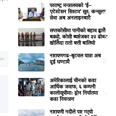
परराष्ट्र मन्त्रालयको ‘ई–
२
एटेस्टेसन सिस्टम’ सुरु, कन्सुलर
सेवा अब अनलाइनबाटै
सप्तकोसीमा पानीको बहाव ह्वात्तै
३
बढ्यो, कोसी ब्यारेजका ३४ ढोका
खोलिँदा रातो बत्ती बालियो
नारायणगढ–बुटवल यात्रा अब
४
:२०
दुई घण्टामै
अमेरिकालाई चीनको कडा
आर्थिक जवाफ, ६ कम्पनी
५
कालोसूचीमा: ड्रोन निर्यातमा
कडा नियन्त्रण
नारायणी नदीले पार गर्‍यो