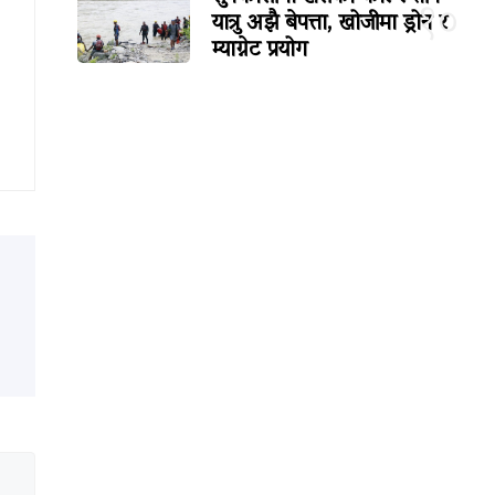
१०
यात्रु अझै बेपत्ता, खोजीमा ड्रोन र
म्याग्नेट प्रयोग