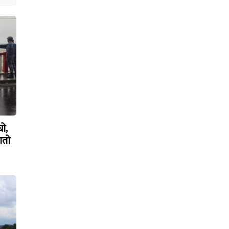
यो,
ातो