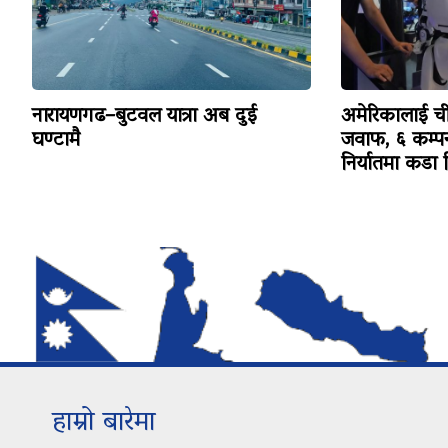
नारायणगढ–बुटवल यात्रा अब दुई
अमेरिकालाई च
घण्टामै
जवाफ, ६ कम्पन
निर्यातमा कडा न
हाम्रो बारेमा