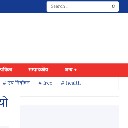
Search
for:
 पत्रिका
सम्पादकीय
अन्य +
# उप निर्वाचन
# free
# health
यो