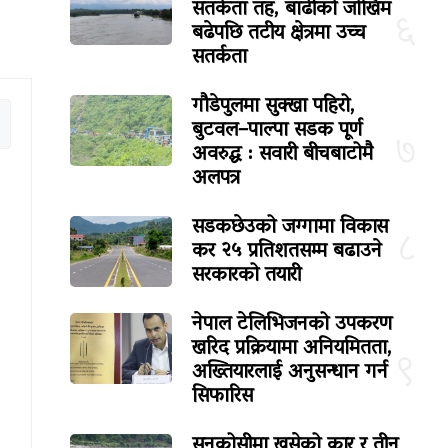
सतर्कता तह, बाढीको जोखिम
६
बढेपछि तटीय क्षेत्रमा उच्च
सतर्कता
गौडेपुलमा सुक्खा पहिरो,
बुटवल–पाल्पा सडक पूर्ण
७
अवरुद्ध : सवारी बीचबाटोमै
अलपत्र
सडकछेउको जग्गामा विकास
८
कर २५ प्रतिशतसम्म बढाउने
सरकारको तयारी
नेपाल टेलिभिजनको उपकरण
खरिद प्रक्रियामा अनियमितता,
९
अख्तियारलाई अनुसन्धान गर्न
सिफारिस
सुनकोसीमा खसेको कार र तीन