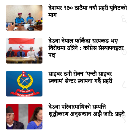
देशभर ९७० ठाउँमा नयाँ प्रहरी युनिटको
माग
६
देउवा नेपाल फर्किंदा धरपकड भए
विरोधमा उत्रिने : कांग्रेस संस्थापनइतर
७
पक्ष
साइबर ठगी रोक्न ‘एन्टी साइबर
स्क्याम’ सेन्टर स्थापना गर्दै प्रहरी
८
देउवा परिवारमाथिको सम्पत्ति
शुद्धीकरण अनुसन्धान अझै जारी: प्रहरी
९