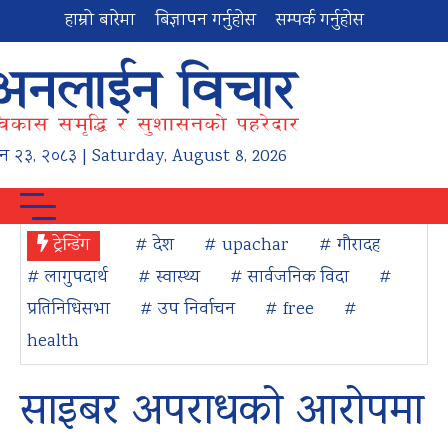
हाम्रो बारेमा
बिज्ञापन गर्नुहोस
सम्पर्क गर्नुहोस
न
२३
,
२०८३
| Saturday, August 8, 2026
ट्रेन्डिंग
# देश
# upachar
# गौरादह
# लागुपदार्थ
# स्वास्थ्य
# सार्वजनिक विदा
#
प्रतिनिधिसभा
# उप निर्वाचन
# free
#
health
साइबर अपराधको आरोपमा