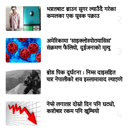
भारतबाट ब्राउन सुगर ल्याउँदै गरेका
कमलका एक युवक पक्राउ
२
अमेरिकामा ‘साइक्लोस्पोरायासिस’
संक्रमण फैलियो, दुईजनाको मृत्यु
३
ब्रोड पिक दुर्घटना : निम्स दाइसहित
चार नेपालीको शव इस्लामावाद ल्याइयो
४
नेप्से लगातार दोस्रो दिन पनि घट्यो,
कारोबार रकम पनि खुम्चियो
५