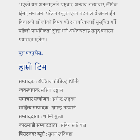
भएको यस अनलाइनले भ्रष्टचार, अन्याय अत्याचार, लैंगिक
हिंसा, समाजमा घटेका र लुकाएका घटनालाई अनलाईन
विचारको खोजीको विषय बन्ने र नागरिकलाई सुसूचित गर्ने
पहिलो प्राथमिकता हुनेछ भने अर्थतन्त्रलाई समृद्ध बनाउन
प्रयासरत रहनेछ ।
पुरा पढ्नुहोस..
हाम्रो टिम
सम्पादक :
डण्डिराज (बिबेक) घिमिरे
व्यवस्थापक:
सरिता दङ्गाल
समाचार सम्योजन :
झगेन्द्र खड्का
साहित्य सम्पादक :
खगेन्द्र नेउपाने
सम्बाददाता :
शान्ति सुब्बा
काठमाडौं सम्बाददाता :
सबिन खतिवडा
बिराटनगर ब्युरो :
सुमन खतिवडा