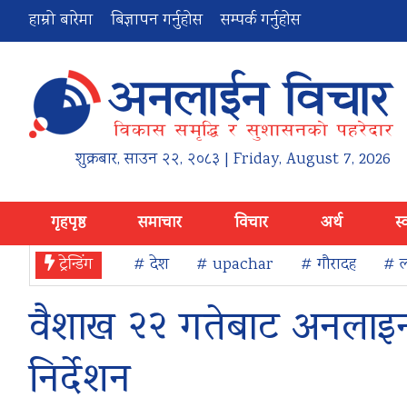
हाम्रो बारेमा
बिज्ञापन गर्नुहोस
सम्पर्क गर्नुहोस
शुक्रबार
,
साउन
२२
,
२०८३
| Friday, August 7, 2026
गृहपृष्ठ
समाचार
विचार
अर्थ
स्
ट्रेन्डिंग
# देश
# upachar
# गौरादह
# ल
वैशाख २२ गतेबाट अनलाइन क
निर्देशन