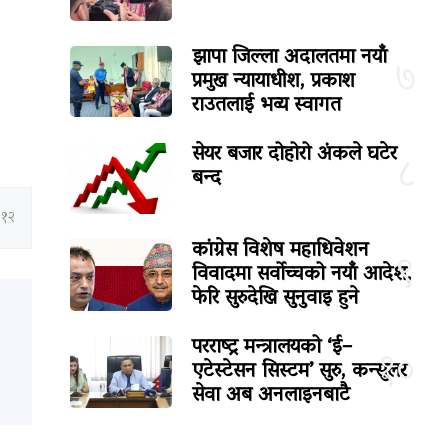
झापा जिल्ला अदालतमा नयाँ
७
प्रमुख न्यायाधीश, प्रकाश
राउतलाई भव्य स्वागत
सेयर बजार दोहोरो अंकले घटेर
८
बन्द
:१२
कांग्रेस विशेष महाधिवेशन
९
विवादमा सर्वोच्चको नयाँ आदेश,
फेरि सुरुदेखि सुनुवाइ हुने
परराष्ट्र मन्त्रालयको ‘ई–
१०
एटेस्टेसन सिस्टम’ सुरु, कन्सुलर
सेवा अब अनलाइनबाटै