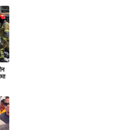
रोन
ामा