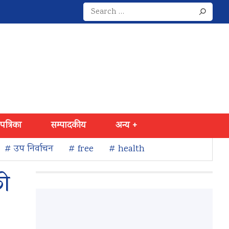
Search
for:
 पत्रिका
सम्पादकीय
अन्य +
# उप निर्वाचन
# free
# health
को