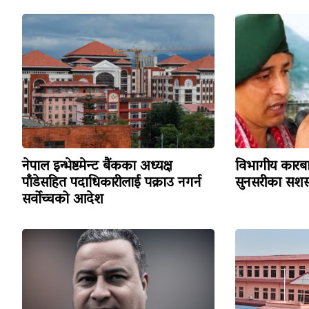
नेपाल इन्भेष्टमेन्ट बैंकका अध्यक्ष
विभागीय कारबा
पाँडेसहित पदाधिकारीलाई पक्राउ नगर्न
सुनसरीका सशस्
सर्वोच्चको आदेश