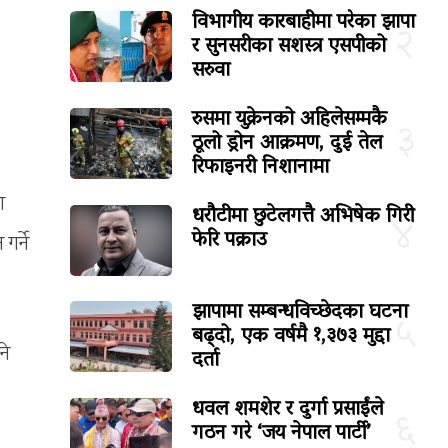
विभागीय कारबाहीमा परेका झापा
२
र सुनसरीका सशस्त्र एसपीको
सरुवा
रुसमा युक्रेनको अहिलेसम्मकै
३
ठूलो ड्रोन आक्रमण, दुई तेल
रिफाइनरी निशानामा
ा
धरौटीमा छुटेलगत्तै अभिषेक गिरी
४
फेरि पक्राउ
गर्ने
झापामा सम्बन्धविच्छेदका घटना
५
बढ्दो, एक वर्षमै १,३७३ मुद्दा
ने
दर्ता
धवल शमशेर र दुर्गा प्रसाईंले
६
गठन गरे ‘जय नेपाल पार्टी’