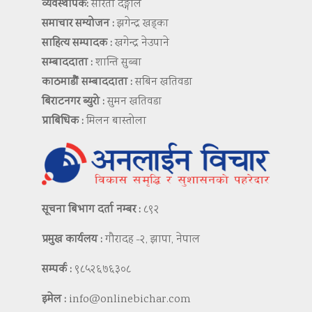
व्यवस्थापक:
सरिता दङ्गाल
समाचार सम्योजन :
झगेन्द्र खड्का
साहित्य सम्पादक :
खगेन्द्र नेउपाने
सम्बाददाता :
शान्ति सुब्बा
काठमाडौं सम्बाददाता :
सबिन खतिवडा
बिराटनगर ब्युरो :
सुमन खतिवडा
प्राबिधिक :
मिलन बास्तोला
सूचना बिभाग दर्ता नम्बर :
८९२
प्रमुख कार्यलय :
गौरादह -२, झापा, नेपाल
सम्पर्क :
९८५२६७६३०८
इमेल :
info@onlinebichar.com