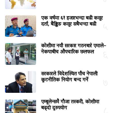
एक वर्षमा ६१ हजारभन्दा बढी कसुर
दर्ता, बैङ्किङ कसुर सबैभन्दा बढी
५
कोशीमा नयाँ सरकार गठनबारे एमाले–
नेकपाबीच औपचारिक छलफल
६
सरकारले विदेशस्थित पाँच नेपाली
कूटनीतिक नियोग बन्द गर्ने
७
एम्बुलेन्समै गाँजा तस्करी, कोशीमा
बढ्दो दुरुपयोग
८