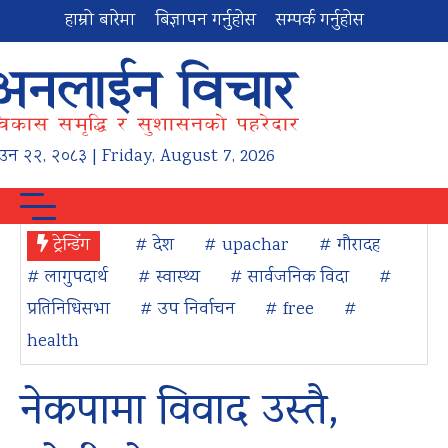
हाम्रो बारेमा
बिज्ञापन गर्नुहोस
सम्पर्क गर्नुहोस
ाउन
२२
,
२०८३
| Friday, August 7, 2026
ट्रेन्डिंग
# देश
# upachar
# गौरादह
# लागुपदार्थ
# स्वास्थ्य
# सार्वजनिक विदा
#
प्रतिनिधिसभा
# उप निर्वाचन
# free
#
health
नेकपामा विवाद उस्तै,