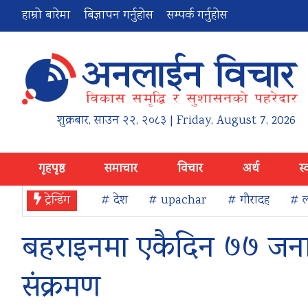
हाम्रो बारेमा
बिज्ञापन गर्नुहोस
सम्पर्क गर्नुहोस
शुक्रबार
,
साउन
२२
,
२०८३
| Friday, August 7, 2026
गृहपृष्ठ
समाचार
विचार
अर्थ
स्
ट्रेन्डिंग
# देश
# upachar
# गौरादह
# ल
बहराइनमा एकैदिन ७७ जना
संक्रमण