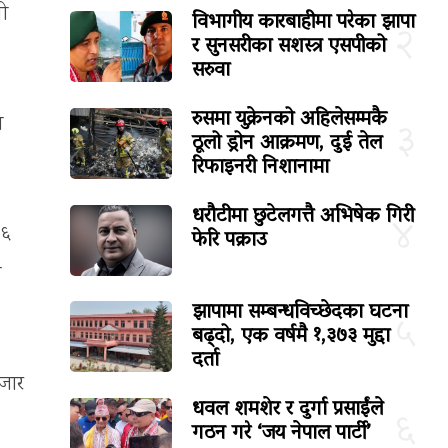
ी
विभागीय कारबाहीमा परेका झापा
२
र सुनसरीका सशस्त्र एसपीको
सरुवा
रुसमा युक्रेनको अहिलेसम्मकै
म
३
ठूलो ड्रोन आक्रमण, दुई तेल
रिफाइनरी निशानामा
धरौटीमा छुटेलगत्तै अभिषेक गिरी
४
२६
फेरि पक्राउ
ा
झापामा सम्बन्धविच्छेदका घटना
५
बढ्दो, एक वर्षमै १,३७३ मुद्दा
दर्ता
हजार
धवल शमशेर र दुर्गा प्रसाईंले
६
गठन गरे ‘जय नेपाल पार्टी’