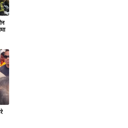
रोन
ामा
रे