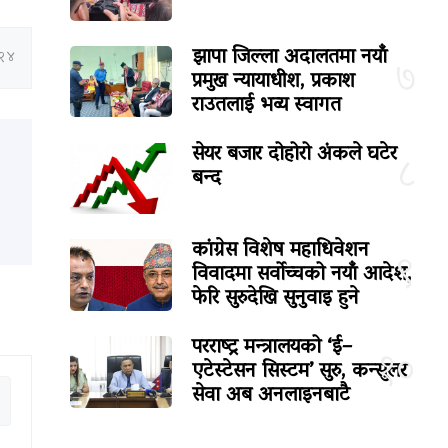
झापा जिल्ला अदालतमा नयाँ
:२४
७
प्रमुख न्यायाधीश, प्रकाश
राउतलाई भव्य स्वागत
सेयर बजार दोहोरो अंकले घटेर
८
बन्द
कांग्रेस विशेष महाधिवेशन
९
विवादमा सर्वोच्चको नयाँ आदेश,
फेरि सुरुदेखि सुनुवाइ हुने
परराष्ट्र मन्त्रालयको ‘ई–
१०
एटेस्टेसन सिस्टम’ सुरु, कन्सुलर
सेवा अब अनलाइनबाटै