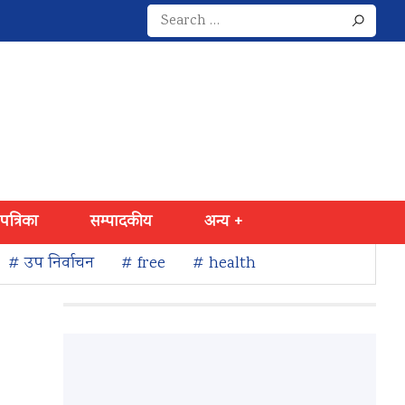
Search
for:
 पत्रिका
सम्पादकीय
अन्य +
# उप निर्वाचन
# free
# health