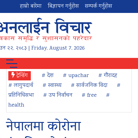
हाम्रो बारेमा
बिज्ञापन गर्नुहोस
सम्पर्क गर्नुहोस
ाउन
२२
,
२०८३
| Friday, August 7, 2026
ट्रेन्डिंग
# देश
# upachar
# गौरादह
# लागुपदार्थ
# स्वास्थ्य
# सार्वजनिक विदा
#
प्रतिनिधिसभा
# उप निर्वाचन
# free
#
health
नेपालमा कोरोना