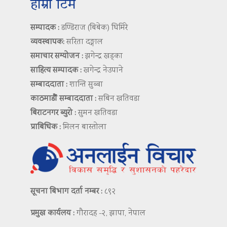
हाम्रो टिम
सम्पादक :
डण्डिराज (बिबेक) घिमिरे
व्यवस्थापक:
सरिता दङ्गाल
समाचार सम्योजन :
झगेन्द्र खड्का
साहित्य सम्पादक :
खगेन्द्र नेउपाने
सम्बाददाता :
शान्ति सुब्बा
काठमाडौं सम्बाददाता :
सबिन खतिवडा
बिराटनगर ब्युरो :
सुमन खतिवडा
प्राबिधिक :
मिलन बास्तोला
सूचना बिभाग दर्ता नम्बर :
८९२
प्रमुख कार्यलय :
गौरादह -२, झापा, नेपाल