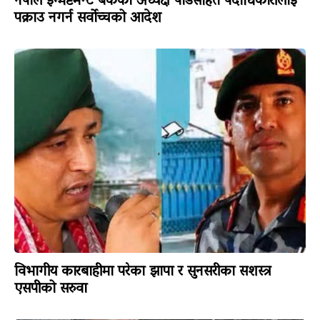
नेपाल इन्भेष्टमेन्ट बैंकका अध्यक्ष पाँडेसहित पदाधिकारीलाई
पक्राउ नगर्न सर्वोच्चको आदेश
विभागीय कारबाहीमा परेका झापा र सुनसरीका सशस्त्र
एसपीको सरुवा