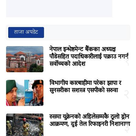
ताजा अपडेट
नेपाल इन्भेष्टमेन्ट बैंकका अध्यक्ष
पाँडेसहित पदाधिकारीलाई पक्राउ नगर्न
१
सर्वोच्चको आदेश
विभागीय कारबाहीमा परेका झापा र
सुनसरीका सशस्त्र एसपीको सरुवा
२
रुसमा युक्रेनको अहिलेसम्मकै ठूलो ड्रोन
आक्रमण, दुई तेल रिफाइनरी निशानामा
३