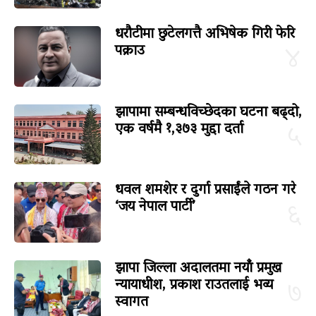
धरौटीमा छुटेलगत्तै अभिषेक गिरी फेरि
पक्राउ
४
झापामा सम्बन्धविच्छेदका घटना बढ्दो,
एक वर्षमै १,३७३ मुद्दा दर्ता
५
धवल शमशेर र दुर्गा प्रसाईंले गठन गरे
‘जय नेपाल पार्टी’
६
झापा जिल्ला अदालतमा नयाँ प्रमुख
न्यायाधीश, प्रकाश राउतलाई भव्य
७
स्वागत