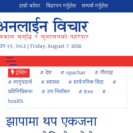
हाम्रो बारेमा
बिज्ञापन गर्नुहोस
सम्पर्क गर्नुहोस
ाउन
२२
,
२०८३
| Friday, August 7, 2026
ट्रेन्डिंग
# देश
# upachar
# गौरादह
# लागुपदार्थ
# स्वास्थ्य
# सार्वजनिक विदा
#
प्रतिनिधिसभा
# उप निर्वाचन
# free
#
health
झापामा थप एकजना