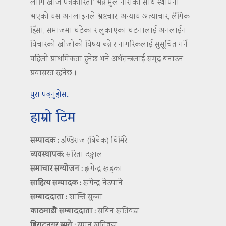
लागि खोज पत्रकारिता’ भन्ने मुल नाराका साथ स्थापना
भएको यस अनलाइनले भ्रष्टचार, अन्याय अत्याचार, लैंगिक
हिंसा, समाजमा घटेका र लुकाएका घटनालाई अनलाईन
विचारको खोजीको विषय बन्ने र नागरिकलाई सुसूचित गर्ने
पहिलो प्राथमिकता हुनेछ भने अर्थतन्त्रलाई समृद्ध बनाउन
प्रयासरत रहनेछ ।
पुरा पढ्नुहोस..
हाम्रो टिम
सम्पादक :
डण्डिराज (बिबेक) घिमिरे
व्यवस्थापक:
सरिता दङ्गाल
समाचार सम्योजन :
झगेन्द्र खड्का
साहित्य सम्पादक :
खगेन्द्र नेउपाने
सम्बाददाता :
शान्ति सुब्बा
काठमाडौं सम्बाददाता :
सबिन खतिवडा
बिराटनगर ब्युरो :
सुमन खतिवडा