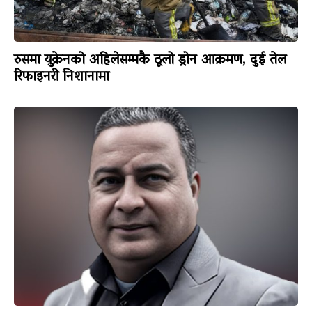
रुसमा युक्रेनको अहिलेसम्मकै ठूलो ड्रोन आक्रमण, दुई तेल
रिफाइनरी निशानामा