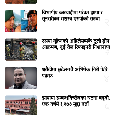
विभागीय कारबाहीमा परेका झापा र
सुनसरीका सशस्त्र एसपीको सरुवा
२
रुसमा युक्रेनको अहिलेसम्मकै ठूलो ड्रोन
आक्रमण, दुई तेल रिफाइनरी निशानामा
३
धरौटीमा छुटेलगत्तै अभिषेक गिरी फेरि
पक्राउ
४
झापामा सम्बन्धविच्छेदका घटना बढ्दो,
एक वर्षमै १,३७३ मुद्दा दर्ता
५