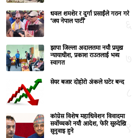
धवल शमशेर र दुर्गा प्रसाईंले गठन गरे
‘जय नेपाल पार्टी’
६
झापा जिल्ला अदालतमा नयाँ प्रमुख
न्यायाधीश, प्रकाश राउतलाई भव्य
७
स्वागत
सेयर बजार दोहोरो अंकले घटेर बन्द
८
कांग्रेस विशेष महाधिवेशन विवादमा
सर्वोच्चको नयाँ आदेश, फेरि सुरुदेखि
९
सुनुवाइ हुने