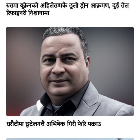
रुसमा युक्रेनको अहिलेसम्मकै ठूलो ड्रोन आक्रमण, दुई तेल
रिफाइनरी निशानामा
धरौटीमा छुटेलगत्तै अभिषेक गिरी फेरि पक्राउ