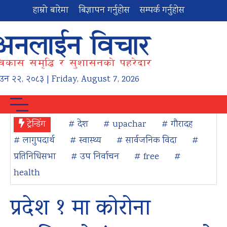
हाम्रो बारेमा
बिज्ञापन गर्नुहोस
सम्पर्क गर्नुहोस
ाउन
२२
,
२०८३
| Friday, August 7, 2026
ट्रेन्डिंग
# देश
# upachar
# गौरादह
# लागुपदार्थ
# स्वास्थ्य
# सार्वजनिक विदा
#
प्रतिनिधिसभा
# उप निर्वाचन
# free
#
health
प्रदेश १ मा कोरोना