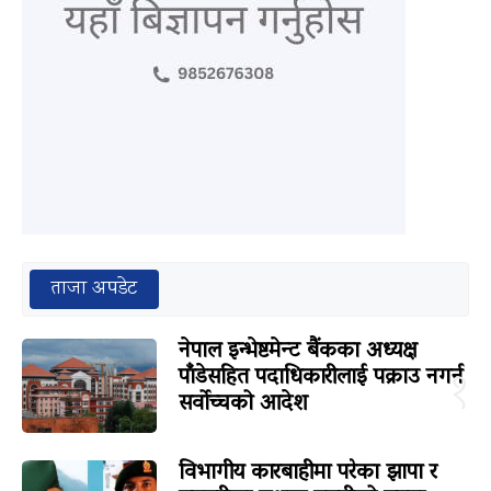
ताजा अपडेट
नेपाल इन्भेष्टमेन्ट बैंकका अध्यक्ष
पाँडेसहित पदाधिकारीलाई पक्राउ नगर्न
१
सर्वोच्चको आदेश
विभागीय कारबाहीमा परेका झापा र