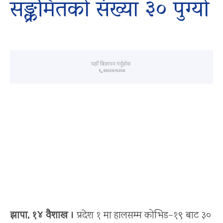
सङ्क्रमितको संख्या ३० पुग्यो
झापा, १४ वैशाख ।
प्रदेश १ मा हालसम्म कोभिड–१९ बाट ३०