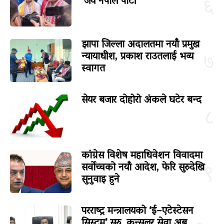
‘जय नेपाल पार्टी’
६
झापा जिल्ला अदालतमा नयाँ प्रमुख
न्यायाधीश, प्रकाश राउतलाई भव्य
७
स्वागत
सेयर बजार दोहोरो अंकले घटेर बन्द
८
कांग्रेस विशेष महाधिवेशन विवादमा
सर्वोच्चको नयाँ आदेश, फेरि सुरुदेखि
९
सुनुवाइ हुने
परराष्ट्र मन्त्रालयको ‘ई–एटेस्टेसन
सिस्टम’ सुरु, कन्सुलर सेवा अब