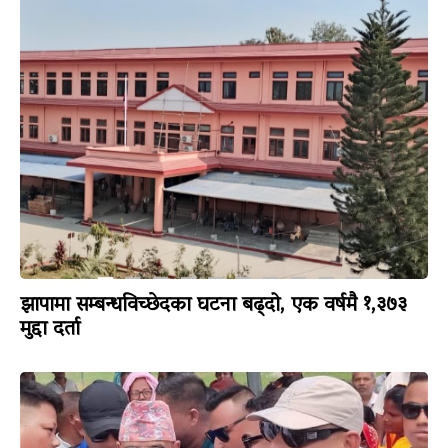
झापामा सम्बन्धविच्छेदका घटना बढ्दो, एक वर्षमै १,३७३
मुद्दा दर्ता