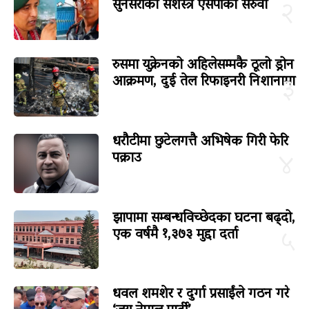
सुनसरीका सशस्त्र एसपीको सरुवा
२
रुसमा युक्रेनको अहिलेसम्मकै ठूलो ड्रोन
आक्रमण, दुई तेल रिफाइनरी निशानामा
३
धरौटीमा छुटेलगत्तै अभिषेक गिरी फेरि
पक्राउ
४
झापामा सम्बन्धविच्छेदका घटना बढ्दो,
एक वर्षमै १,३७३ मुद्दा दर्ता
५
धवल शमशेर र दुर्गा प्रसाईंले गठन गरे