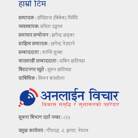
हाम्रो टिम
सम्पादक :
डण्डिराज (बिबेक) घिमिरे
व्यवस्थापक:
सरिता दङ्गाल
समाचार सम्योजन :
झगेन्द्र खड्का
साहित्य सम्पादक :
खगेन्द्र नेउपाने
सम्बाददाता :
शान्ति सुब्बा
काठमाडौं सम्बाददाता :
सबिन खतिवडा
बिराटनगर ब्युरो :
सुमन खतिवडा
प्राबिधिक :
मिलन बास्तोला
सूचना बिभाग दर्ता नम्बर :
८९२
प्रमुख कार्यलय :
गौरादह -२, झापा, नेपाल