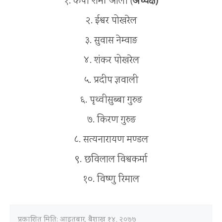
१. केपी शर्मा ओली (
अध्यक्ष)
२. ईश्वर पोखरेल
३. सुवास नेम्वाङ
४. शंकर पोखरेल
५. प्रदीप ज्ञवाली
६. पृथ्वीसुब्बा गुरुङ
७. किरण गुरुङ
८. सत्यनारायण मण्डल
९. छविलाल विश्वकर्मा
१०. विष्णु रिमाल
प्रकाशित मिति:
आइतबार, बैशाख १४, २०७७