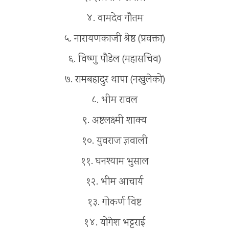
४. वामदेव गौतम
५. नारायणकाजी श्रेष्ठ (प्रवक्ता)
६. विष्णु पौडेल (महासचिव)
७. रामबहादुर थापा (नखुलेको)
८. भीम रावल
९. अष्टलक्ष्मी शाक्य
१०. युवराज ज्ञवाली
११. घनश्याम भुसाल
१२. भीम आचार्य
१३. गोकर्ण विष्ट
१४. योगेश भट्टराई