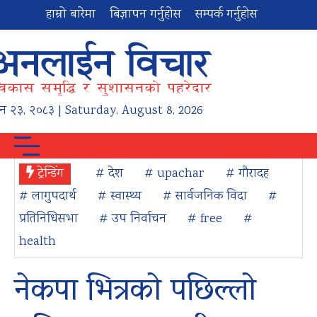
हाम्रो बारेमा
बिज्ञापन गर्नुहोस
सम्पर्क गर्नुहोस
न
२३
,
२०८३
| Saturday, August 8, 2026
ट्रेन्डिंग
# देश
# upachar
# गौरादह
# लागुपदार्थ
# स्वास्थ्य
# सार्वजनिक विदा
#
प्रतिनिधिसभा
# उप निर्वाचन
# free
#
health
नेकपा भित्रको पछिल्लो