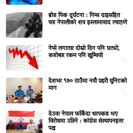
ब्रोड पिक दुर्घटना : निम्स दाइसहित
चार नेपालीको शव इस्लामावाद ल्याइयो
४
नेप्से लगातार दोस्रो दिन पनि घट्यो,
कारोबार रकम पनि खुम्चियो
५
देशभर ९७० ठाउँमा नयाँ प्रहरी युनिटको
माग
६
देउवा नेपाल फर्किंदा धरपकड भए
विरोधमा उत्रिने : कांग्रेस संस्थापनइतर
७
पक्ष