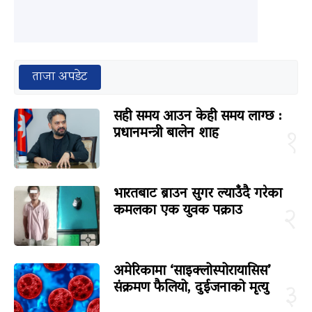
ताजा अपडेट
सही समय आउन केही समय लाग्छ :
प्रधानमन्त्री बालेन शाह
१
भारतबाट ब्राउन सुगर ल्याउँदै गरेका
कमलका एक युवक पक्राउ
२
अमेरिकामा ‘साइक्लोस्पोरायासिस’
संक्रमण फैलियो, दुईजनाको मृत्यु
३