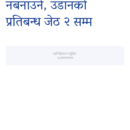
नबनाउने, उडानको
प्रतिबन्ध जेठ २ सम्म