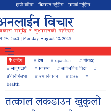
हाम्रो बारेमा
बिज्ञापन गर्नुहोस
सम्पर्क गर्नुहोस
न
२५
,
२०८३
| Monday, August 10, 2026
ट्रेन्डिंग
# देश
# upachar
# गौरादह
# लागुपदार्थ
# स्वास्थ्य
# सार्वजनिक विदा
#
प्रतिनिधिसभा
# उप निर्वाचन
# free
#
health
तत्काल लकडाउन खुकुलो