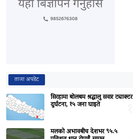
ताजा अपडेट
सिरहामा बोलबम श्रद्धालु सवार ट्याक्टर
दुर्घटना, १५ जना घाइते
१
मलको अभावबीच देशभर ९५.५