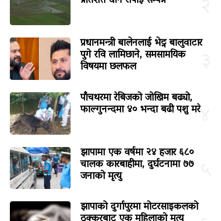
प्रतिशत धान रोपाइँ सम्पन्न
२
प्रधानमन्त्री बालेनलाई भेट्न बालुवाटार
पुगे रवि लामिछाने, समसामयिक
३
विषयमा छलफल
पाँचथरमा रेबिजको जोखिम बढ्यो,
फाल्गुनन्दमा ४० भन्दा बढी पशु मरे
४
झापामा एक वर्षमा २४ हजार ६८०
चालक कारबाहीमा, दुर्घटनामा ७७
५
जनाको मृत्यु
झापाको दुर्गापुरमा मोटरसाइकलको
ठक्करबाट एक महिलाको मृत्यु