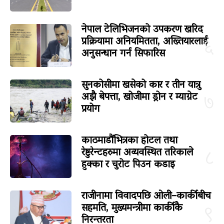
नेपाल टेलिभिजनको उपकरण खरिद
प्रक्रियामा अनियमितता, अख्तियारलाई
६
अनुसन्धान गर्न सिफारिस
सुनकोसीमा खसेको कार र तीन यात्रु
अझै बेपत्ता, खोजीमा ड्रोन र म्याग्नेट
७
प्रयोग
काठमाडौंभित्रका होटल तथा
रेष्टुरेन्टहरुमा अव्यवस्थित तरिकाले
८
हुक्का र चुरोट पिउन कडाइ
राजीनामा विवादपछि ओली–कार्कीबीच
सहमति, मुख्यमन्त्रीमा कार्कीकै
९
निरन्तरता