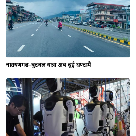
नारायणगढ–बुटवल यात्रा अब दुई घण्टामै