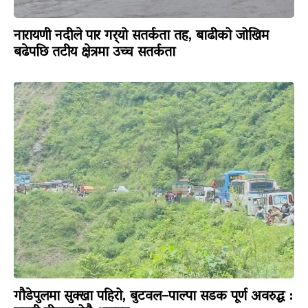
नारायणी नदीले पार गर्‍यो सतर्कता तह, बाढीको जोखिम
बढेपछि तटीय क्षेत्रमा उच्च सतर्कता
गौडेपुलमा सुक्खा पहिरो, बुटवल–पाल्पा सडक पूर्ण अवरुद्ध :