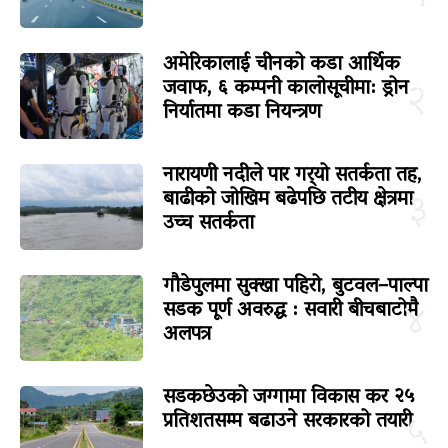
अमेरिकालाई चीनको कडा आर्थिक
जवाफ, ६ कम्पनी कालोसूचीमा: ड्रोन
२
निर्यातमा कडा नियन्त्रण
नारायणी नदीले पार गर्‍यो सतर्कता तह,
बाढीको जोखिम बढेपछि तटीय क्षेत्रमा
३
उच्च सतर्कता
गौडेपुलमा सुक्खा पहिरो, बुटवल–पाल्पा
सडक पूर्ण अवरुद्ध : सवारी बीचबाटोमै
४
अलपत्र
सडकछेउको जग्गामा विकास कर २५
प्रतिशतसम्म बढाउने सरकारको तयारी
५