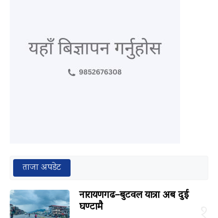
ताजा अपडेट
नारायणगढ–बुटवल यात्रा अब दुई
घण्टामै
१