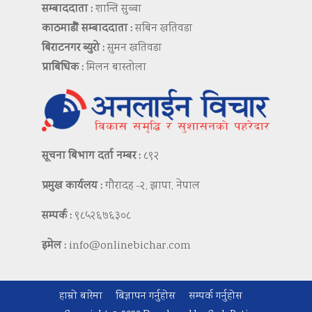
सम्बाददाता :
शान्ति सुब्बा
काठमाडौं सम्बाददाता :
सबिन खतिवडा
बिराटनगर ब्युरो :
सुमन खतिवडा
प्राबिधिक :
मिलन बास्तोला
सूचना बिभाग दर्ता नम्बर :
८९२
प्रमुख कार्यलय :
गौरादह -२, झापा, नेपाल
सम्पर्क :
९८५२६७६३०८
इमेल :
info@onlinebichar.com
हाम्रो बारेमा
बिज्ञापन गर्नुहोस
सम्पर्क गर्नुहोस