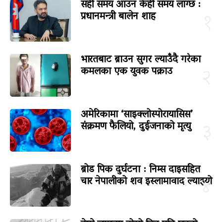
सही समय आउन केही समय लाग्छ :
प्रधानमन्त्री बालेन शाह
१
भारतबाट ब्राउन सुगर ल्याउँदै गरेका
कमलका एक युवक पक्राउ
२
अमेरिकामा ‘साइक्लोस्पोरायासिस’
संक्रमण फैलियो, दुईजनाको मृत्यु
३
ब्रोड पिक दुर्घटना : निम्स दाइसहित
चार नेपालीको शव इस्लामावाद ल्याइयो
४