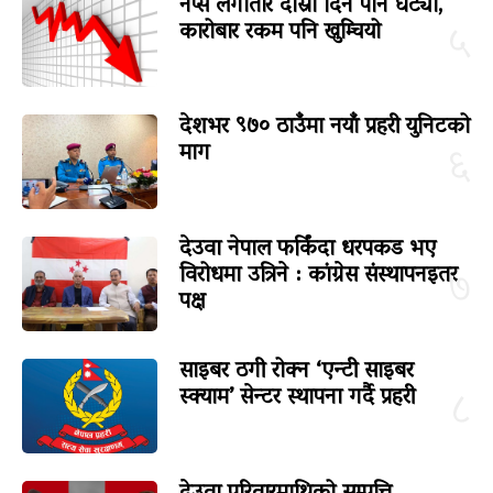
नेप्से लगातार दोस्रो दिन पनि घट्यो,
कारोबार रकम पनि खुम्चियो
५
देशभर ९७० ठाउँमा नयाँ प्रहरी युनिटको
माग
६
देउवा नेपाल फर्किंदा धरपकड भए
विरोधमा उत्रिने : कांग्रेस संस्थापनइतर
७
पक्ष
साइबर ठगी रोक्न ‘एन्टी साइबर
स्क्याम’ सेन्टर स्थापना गर्दै प्रहरी
८