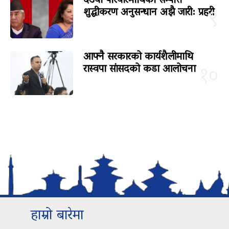
देउवा परिवारमाथिको सम्पत्ति
शुद्धीकरण अनुसन्धान अझै जारी: प्रहरी
९
आफ्नै सरकारको कार्यशैलीमाथि
रास्वपा सांसदको कडा आलोचना
१०
हाम्रो बारेमा