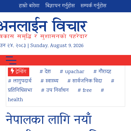
हाम्रो बारेमा
बिज्ञापन गर्नुहोस
सम्पर्क गर्नुहोस
ाउन
२४
,
२०८३
| Sunday, August 9, 2026
ट्रेन्डिंग
# देश
# upachar
# गौरादह
# लागुपदार्थ
# स्वास्थ्य
# सार्वजनिक विदा
#
प्रतिनिधिसभा
# उप निर्वाचन
# free
#
health
नेपालका लागि नयाँ