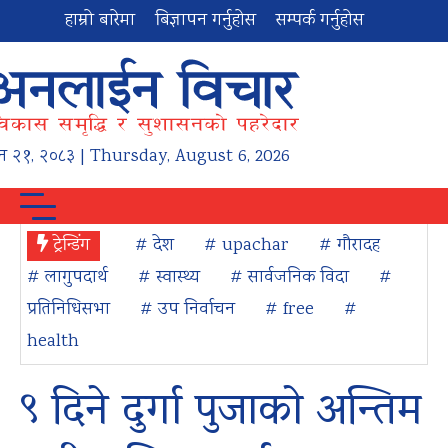
हाम्रो बारेमा
बिज्ञापन गर्नुहोस
सम्पर्क गर्नुहोस
न
२१
,
२०८३
| Thursday, August 6, 2026
ट्रेन्डिंग
# देश
# upachar
# गौरादह
# लागुपदार्थ
# स्वास्थ्य
# सार्वजनिक विदा
#
प्रतिनिधिसभा
# उप निर्वाचन
# free
#
health
९ दिने दुर्गा पुजाको अन्तिम