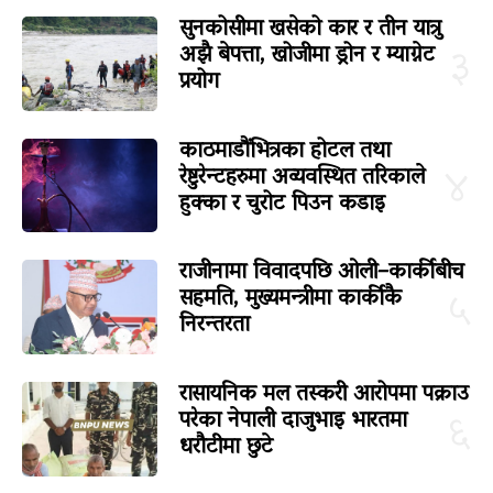
सुनकोसीमा खसेको कार र तीन यात्रु
अझै बेपत्ता, खोजीमा ड्रोन र म्याग्नेट
३
प्रयोग
काठमाडौंभित्रका होटल तथा
रेष्टुरेन्टहरुमा अव्यवस्थित तरिकाले
४
हुक्का र चुरोट पिउन कडाइ
राजीनामा विवादपछि ओली–कार्कीबीच
सहमति, मुख्यमन्त्रीमा कार्कीकै
५
निरन्तरता
रासायनिक मल तस्करी आरोपमा पक्राउ
परेका नेपाली दाजुभाइ भारतमा
६
धरौटीमा छुटे