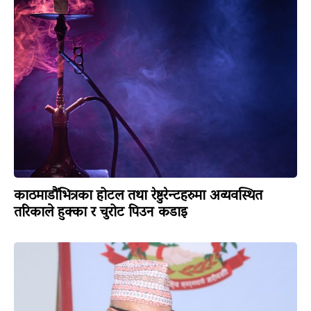
काठमाडौंभित्रका होटल तथा रेष्टुरेन्टहरुमा अव्यवस्थित
तरिकाले हुक्का र चुरोट पिउन कडाइ