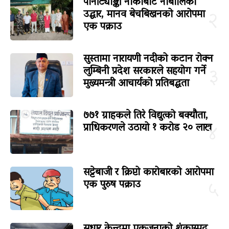
पानीट्याङ्की नाकाबाट नाबालिका
उद्धार, मानव बेचबिखनको आरोपमा
२
एक पक्राउ
सुस्तामा नारायणी नदीको कटान रोक्न
लुम्बिनी प्रदेश सरकारले सहयोग गर्ने
३
मुख्यमन्त्री आचार्यको प्रतिबद्धता
७७१ ग्राहकले तिरे विद्युत्को बक्यौता,
प्राधिकरणले उठायो १ करोड २० लाख
४
सट्टेबाजी र क्रिप्टो कारोबारको आरोपमा
एक पुरुष पक्राउ
५