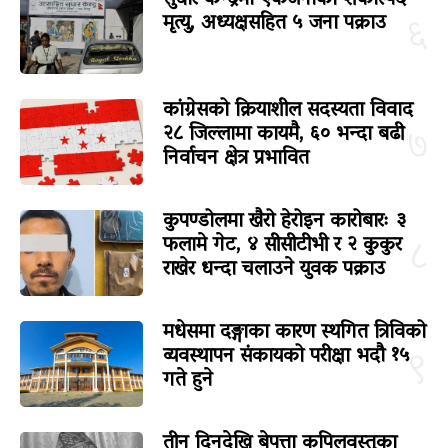
सुधार केन्द्रमा एकजनाको शंकास्पद
मृत्यु, अध्यक्षसहित ५ जना पक्राउ
६
कांग्रेसको क्रियाशील सदस्यता विवाद
२८ जिल्लामा कायमै, ६० भन्दा बढी
७
निर्वाचन क्षेत्र प्रभावित
कुपण्डोलमा खैरो हेरोइन कारोबारः ३
फलामे गेट, ४ सीसीटीभी र २ कुकुर
८
राखेर धन्दा चलाउने युवक पक्राउ
मधेसमा दङ्गाका कारण स्थगित त्रिविको
व्यवस्थापन संकायको परीक्षा भदौ १५
९
गते हुने
तीन दिनदेखि बेपत्ता कपिलवस्तुका