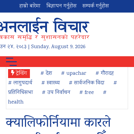
हाम्रो बारेमा
बिज्ञापन गर्नुहोस
सम्पर्क गर्नुहोस
ाउन
२४
,
२०८३
| Sunday, August 9, 2026
ट्रेन्डिंग
# देश
# upachar
# गौरादह
# लागुपदार्थ
# स्वास्थ्य
# सार्वजनिक विदा
#
प्रतिनिधिसभा
# उप निर्वाचन
# free
#
health
क्यालिफोर्नियामा कारले