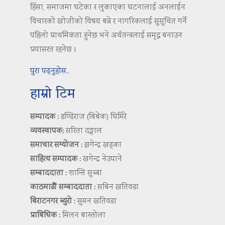
हिंसा, समाजमा घटेका र लुकाएका घटनालाई अनलाईन
विचारको खोजीको विषय बन्ने र नागरिकलाई सुसूचित गर्ने
पहिलो प्राथमिकता हुनेछ भने अर्थतन्त्रलाई समृद्ध बनाउन
प्रयासरत रहनेछ ।
पुरा पढ्नुहोस..
हाम्रो टिम
सम्पादक :
डण्डिराज (बिबेक) घिमिरे
व्यवस्थापक:
सरिता दङ्गाल
समाचार सम्योजन :
झगेन्द्र खड्का
साहित्य सम्पादक :
खगेन्द्र नेउपाने
सम्बाददाता :
शान्ति सुब्बा
काठमाडौं सम्बाददाता :
सबिन खतिवडा
बिराटनगर ब्युरो :
सुमन खतिवडा
प्राबिधिक :
मिलन बास्तोला